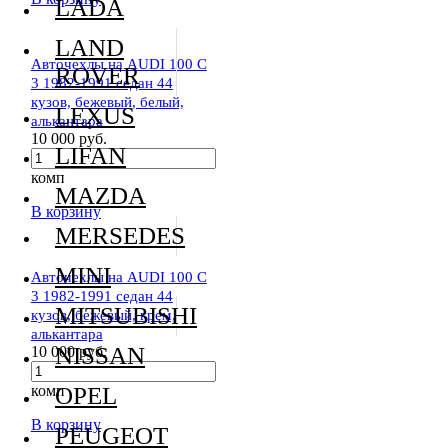
LADA
LAND
Авточехлы на AUDI 100 C
ROVER
3 1982-1991 седан 44
кузов, бежевый, белый,
LEXUS
алькантара
10 000 руб.
LIFAN
комп
MAZDA
В корзину
MERSEDES
MINI
Авточехлы на AUDI 100 C
3 1982-1991 седан 44
MITSUBISHI
кузов, бежевый, крем,
алькантара
NISSAN
10 000 руб.
комп
OPEL
В корзину
PEUGEOT