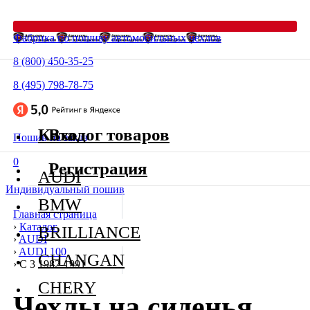
Фабрика по пошиву автомобильных чехлов
8 (800) 450-35-25
8 (495) 798-78-75
Каталог товаров
Вход
Пошив на заказ
0
Регистрация
AUDI
Индивидуальный пошив
BMW
Главная страница
›
Каталог
BRILLIANCE
›
AUDI
›
AUDI 100
CHANGAN
›
C 3 1982-1991
CHERY
Чехлы на сиденья