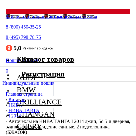
Фабрика по пошиву автомобильных чехлов
8 (800) 450-35-25
8 (495) 798-78-75
Каталог товаров
Вход
Пошив на заказ
0
Регистрация
AUDI
Индивидуальный пошив
BMW
Главная страница
›
Каталог
BRILLIANCE
›
НИВА
›
НИВА ТАЙГА
CHANGAN
›
I 2014
›
Авточехлы на НИВА ТАЙГА I 2014 джип, 5d 5-и дверная,
CHERY
задняя спинка и сидение единые, 2 подголовника
(БЖАОЖ)