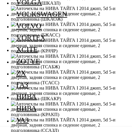
VOLGA
VOLKSWAGEN
VOLVO
VORTEX
XCITE
ZOTYE
ZX
ГАЗ
НИВА
НИВА
УАЗ