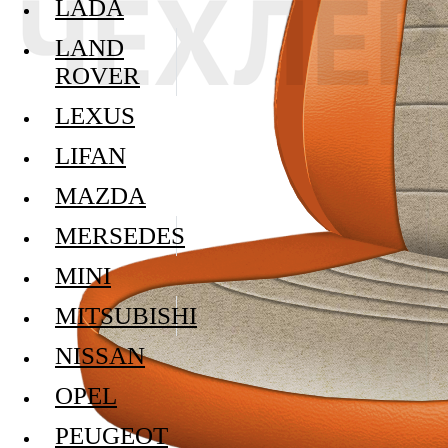
LADA
LAND
ROVER
LEXUS
LIFAN
MAZDA
MERSEDES
MINI
MITSUBISHI
NISSAN
OPEL
PEUGEOT