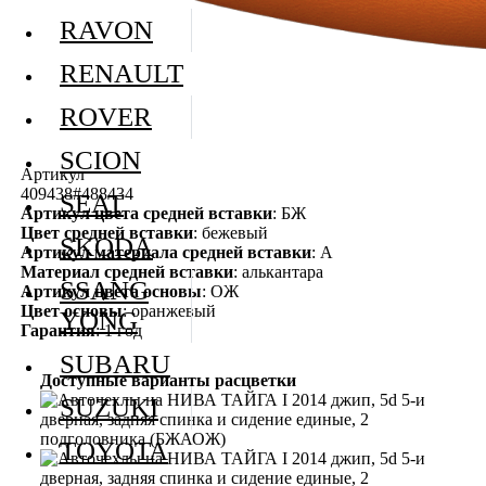
RAVON
RENAULT
ROVER
SCION
Артикул
409438#488434
SEAT
Артикул цвета средней вставки
: БЖ
Цвет средней вставки
: бежевый
SKODA
Артикул материала средней вставки
: А
Материал средней вставки
: алькантара
SSANG
Артикул цвета основы
: ОЖ
Цвет основы
: оранжевый
YONG
Гарантия
: 1 год
SUBARU
Доступные варианты расцветки
SUZUKI
TOYOTA