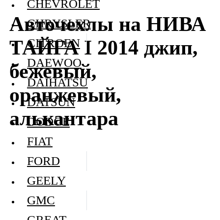
CHEVROLET
Авточехлы на НИВА
CHRYSLER
ТАЙГА I 2014 джип,
CITROEN
DAEWOO
бежевый,
DAIHATSU
оранжевый,
DATSUN
алькантара
DODGE
FIAT
FORD
GEELY
GMC
GREAT