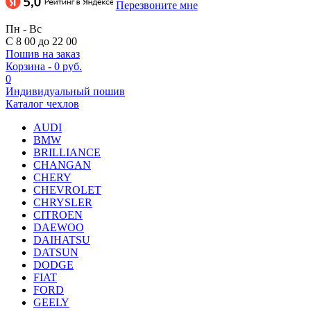
Перезвоните мне
Пн - Вс
С 8 00 до 22 00
Пошив на заказ
Корзина
-
0 руб.
0
Индивидуальный пошив
Каталог чехлов
AUDI
BMW
BRILLIANCE
CHANGAN
CHERY
CHEVROLET
CHRYSLER
CITROEN
DAEWOO
DAIHATSU
DATSUN
DODGE
FIAT
FORD
GEELY