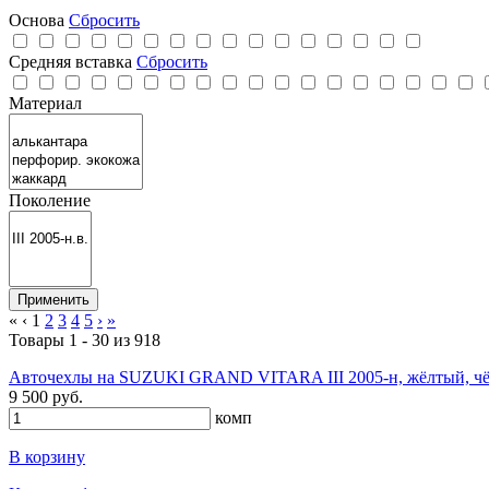
Основа
Сбросить
Средняя вставка
Сбросить
Материал
Поколение
«
‹
1
2
3
4
5
›
»
Товары 1 - 30 из 918
Авточехлы на SUZUKI GRAND VITARA III 2005-н, жёлтый, чё
9 500 руб.
комп
В корзину