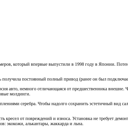
змеров, который впервые выпустили в 1998 году в Японии. Пот
ь получила постоянный полный привод (ранее он был подключае
сия авто, немного отличающаяся от предшественника внешне. Ч
овые молдинги.
плениями серебра. Чтобы надолго сохранить эстетичный вид са
 кресел от повреждений и износа. Установка не требует демонт
в: экокожи, алькантары, жаккарда и льна.