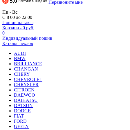
Перезвоните мне
Пн - Вс
С 8 00 до 22 00
Пошив на заказ
Корзина
-
0 руб.
0
Индивидуальный пошив
Каталог чехлов
AUDI
BMW
BRILLIANCE
CHANGAN
CHERY
CHEVROLET
CHRYSLER
CITROEN
DAEWOO
DAIHATSU
DATSUN
DODGE
FIAT
FORD
GEELY