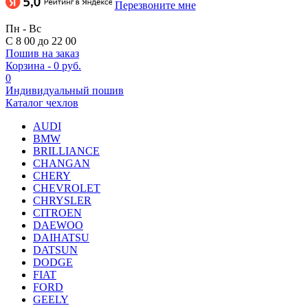
Перезвоните мне
Пн - Вс
С 8 00 до 22 00
Пошив на заказ
Корзина
-
0 руб.
0
Индивидуальный пошив
Каталог чехлов
AUDI
BMW
BRILLIANCE
CHANGAN
CHERY
CHEVROLET
CHRYSLER
CITROEN
DAEWOO
DAIHATSU
DATSUN
DODGE
FIAT
FORD
GEELY