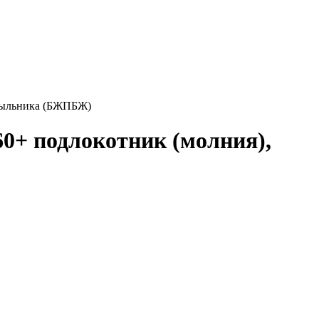
дкрыльника (БЖПБЖ)
60+ подлокотник (молния),