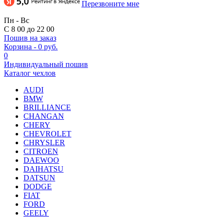
Перезвоните мне
Пн - Вс
С 8 00 до 22 00
Пошив на заказ
Корзина
-
0 руб.
0
Индивидуальный пошив
Каталог чехлов
AUDI
BMW
BRILLIANCE
CHANGAN
CHERY
CHEVROLET
CHRYSLER
CITROEN
DAEWOO
DAIHATSU
DATSUN
DODGE
FIAT
FORD
GEELY