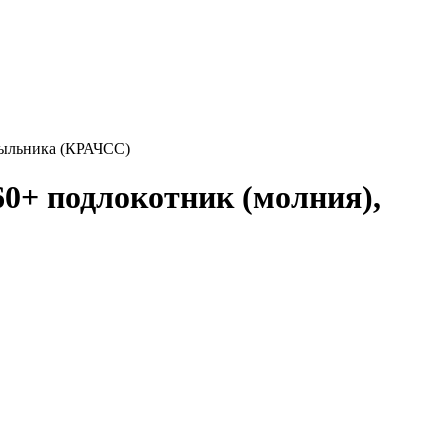
крыльника (КРАЧСС)
60+ подлокотник (молния),