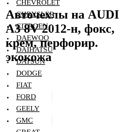
CHEVROLET
Авточехлы на AUDI
CHRYSLER
A3 8V 2012-н, фокс,
CITROEN
DAEWOO
крем, перфорир.
DAIHATSU
экокожа
DATSUN
DODGE
FIAT
FORD
GEELY
GMC
GREAT