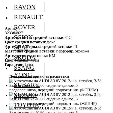
RAVON
RENAULT
ROVER
Артикул
3233#4827
SCION
Артикул цвета средней вставки
: ФС
Цвет средней вставки
: фокс
SEAT
Артикул материала средней вставки
: П
Материал средней вставки
: перфорир. экокожа
Артикул цвета основы
: КМ
SKODA
Цвет основы
: крем
Гарантия
: 1 год
SSANG
YONG
Доступные варианты расцветки
SUBARU
SUZUKI
TOYOTA