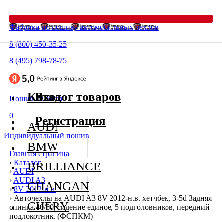
Фабрика по пошиву автомобильных чехлов
8 (800) 450-35-25
8 (495) 798-78-75
Каталог товаров
Вход
Пошив на заказ
0
Регистрация
AUDI
Индивидуальный пошив
BMW
Главная страница
›
Каталог
BRILLIANCE
›
AUDI
›
AUDI A3
CHANGAN
›
8V 2012-н.в.
›
Авточехлы на AUDI A3 8V 2012-н.в. хетчбек, 3-5d Задняя
CHERY
спинка 40/60, сидение единое, 5 подголовников, передний
подлокотник. (ФСПКМ)