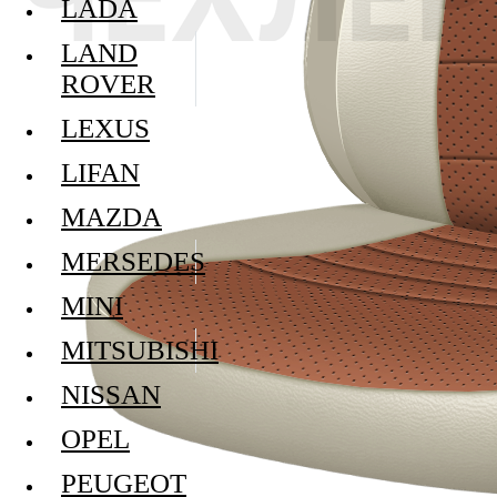
LADA
LAND
ROVER
LEXUS
LIFAN
MAZDA
MERSEDES
MINI
MITSUBISHI
NISSAN
OPEL
PEUGEOT