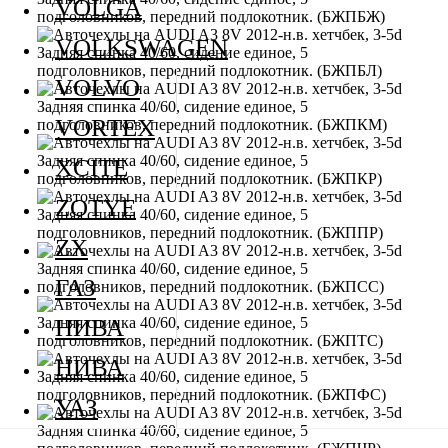
VOLGA
VOLKSWAGEN
VOLVO
VORTEX
XCITE
ZOTYE
ZX
ГАЗ
НИВА
НИВА
УАЗ