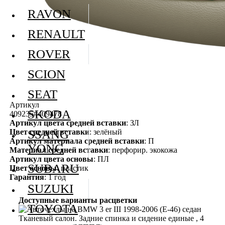
RAVON
RENAULT
ROVER
SCION
SEAT
Артикул
SKODA
409235#409478
Артикул цвета средней вставки
: ЗЛ
Цвет средней вставки
: зелёный
SSANG
Артикул материала средней вставки
: П
YONG
Материал средней вставки
: перфорир. экокожа
Артикул цвета основы
: ПЛ
SUBARU
Цвет основы
: пластик
Гарантия
: 1 год
SUZUKI
Доступные варианты расцветки
TOYOTA