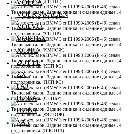
VOLGA
VOLKSWAGEN
VOLVO
VORTEX
XCITE
ZOTYE
ZX
ГАЗ
НИВА
НИВА
УАЗ