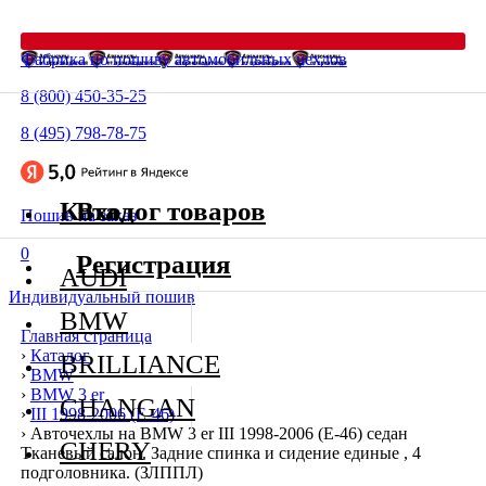
Фабрика по пошиву автомобильных чехлов
8 (800) 450-35-25
8 (495) 798-78-75
Каталог товаров
Вход
Пошив на заказ
0
Регистрация
AUDI
Индивидуальный пошив
BMW
Главная страница
›
Каталог
BRILLIANCE
›
BMW
›
BMW 3 er
CHANGAN
›
III 1998-2006 (E-46)
›
Авточехлы на BMW 3 er III 1998-2006 (E-46) седан
CHERY
Тканевый салон. Задние спинка и сидение единые , 4
подголовника. (ЗЛППЛ)