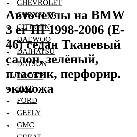
CHEVROLET
Авточехлы на BMW
CHRYSLER
3 er III 1998-2006 (E-
CITROEN
DAEWOO
46) седан Тканевый
DAIHATSU
салон, зелёный,
DATSUN
пластик, перфорир.
DODGE
экокожа
FIAT
FORD
GEELY
GMC
GREAT