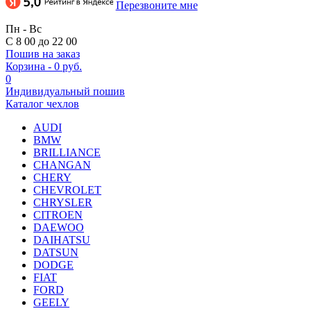
Перезвоните мне
Пн - Вс
С 8 00 до 22 00
Пошив на заказ
Корзина
-
0 руб.
0
Индивидуальный пошив
Каталог чехлов
AUDI
BMW
BRILLIANCE
CHANGAN
CHERY
CHEVROLET
CHRYSLER
CITROEN
DAEWOO
DAIHATSU
DATSUN
DODGE
FIAT
FORD
GEELY