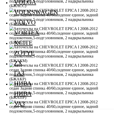
VOLGA
VOLKSWAGEN
VOLVO
VORTEX
XCITE
ZOTYE
ZX
ГАЗ
НИВА
НИВА
УАЗ