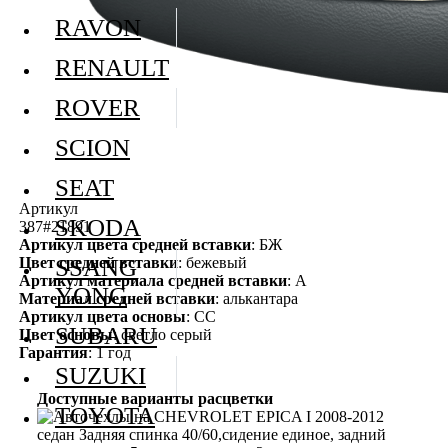
RAVON
RENAULT
ROVER
SCION
SEAT
Артикул
SKODA
387#21891
Артикул цвета средней вставки
: БЖ
Цвет средней вставки
: бежевый
SSANG
Артикул материала средней вставки
: А
YONG
Материал средней вставки
: алькантара
Артикул цвета основы
: СС
SUBARU
Цвет основы
: светло серый
Гарантия
: 1 год
SUZUKI
Доступные варианты расцветки
TOYOTA