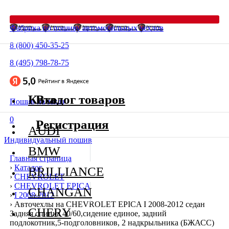
Фабрика по пошиву автомобильных чехлов
8 (800) 450-35-25
8 (495) 798-78-75
Каталог товаров
Вход
Пошив на заказ
0
Регистрация
AUDI
Индивидуальный пошив
BMW
Главная страница
›
Каталог
BRILLIANCE
›
CHEVROLET
›
CHEVROLET EPICA
CHANGAN
›
I 2008-2012
›
Авточехлы на CHEVROLET EPICA I 2008-2012 седан
CHERY
Задняя спинка 40/60,сидение единое, задний
подлокотник,5-подголовников, 2 надкрыльника (БЖАСС)