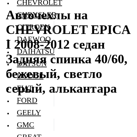
CHEVROLET
Авточехлы на
CHRYSLER
CHEVROLET EPICA
CITROEN
DAEWOO
I 2008-2012 седан
DAIHATSU
Задняя спинка 40/60,
DATSUN
бежевый, светло
DODGE
серый, алькантара
FIAT
FORD
GEELY
GMC
GREAT