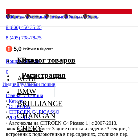
Фабрика по пошиву автомобильных чехлов
8 (800) 450-35-25
8 (495) 798-78-75
Каталог товаров
Вход
Пошив на заказ
0
Регистрация
AUDI
Индивидуальный пошив
BMW
Главная страница
›
Каталог
BRILLIANCE
›
CITROEN
›
CITROEN C4 PICASSO
CHANGAN
›
2007-2013
›
Авточехлы на CITROEN C4 Picasso 1 | с 2007-2013. |
CHERY
микровен 5дв.5 мест Задние спинка и сидение 3 секции, 2
встроенных подлокотника в пер.сидениях, столики в пер.