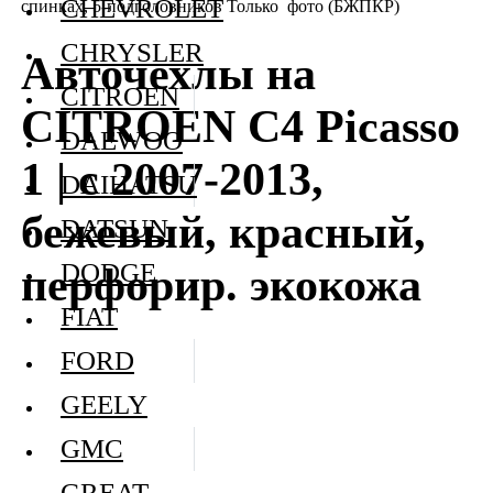
CHEVROLET
спинках, 5-подголовников Только фото (БЖПКР)
CHRYSLER
Авточехлы на
CITROEN
CITROEN C4 Picasso
DAEWOO
1 | с 2007-2013,
DAIHATSU
бежевый, красный,
DATSUN
DODGE
перфорир. экокожа
FIAT
FORD
GEELY
GMC
GREAT