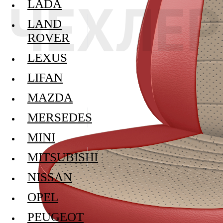
LADA
LAND
ROVER
LEXUS
LIFAN
MAZDA
MERSEDES
MINI
MITSUBISHI
NISSAN
OPEL
PEUGEOT