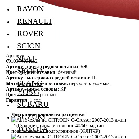
RAVON
RENAULT
ROVER
SCION
Артикул
SEAT
691097#691112
Артикул цвета средней вставки
: БЖ
SKODA
Цвет средней вставки
: бежевый
Артикул материала средней вставки
: П
SSANG
Материал средней вставки
: перфорир. экокожа
Артикул цвета основы
: КР
YONG
Цвет основы
: красный
Гарантия
: 1 год
SUBARU
Доступные варианты расцветки
SUZUKI
TOYOTA