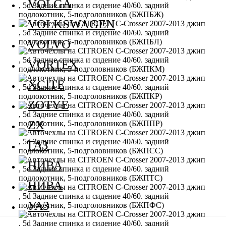
VOLGA
VOLKSWAGEN
VOLVO
VORTEX
XCITE
ZOTYE
ZX
ГАЗ
НИВА
НИВА
УАЗ