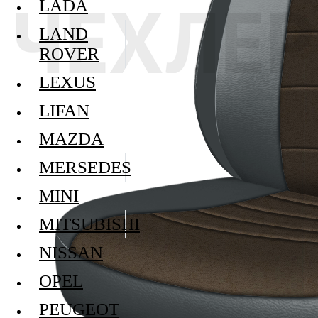
LADA
LAND
ROVER
LEXUS
LIFAN
MAZDA
MERSEDES
MINI
MITSUBISHI
NISSAN
OPEL
PEUGEOT