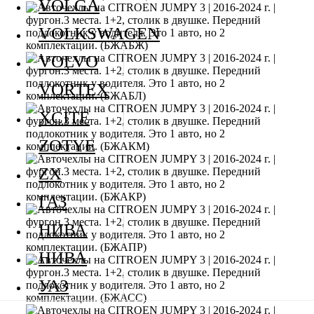
VOLGA
VOLKSWAGEN
VOLVO
VORTEX
XCITE
ZOTYE
ZX
ГАЗ
НИВА
НИВА
УАЗ