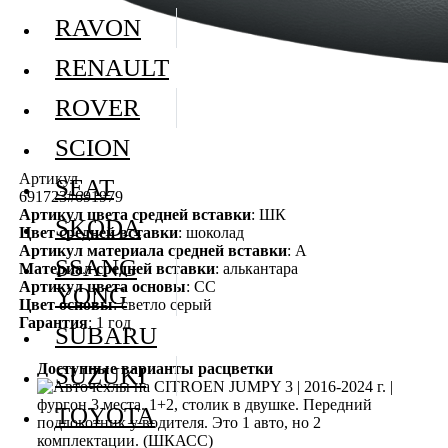
RAVON
RENAULT
ROVER
SCION
Артикул
SEAT
691723#691979
Артикул цвета средней вставки
: ШК
SKODA
Цвет средней вставки
: шоколад
Артикул материала средней вставки
: А
SSANG
Материал средней вставки
: алькантара
Артикул цвета основы
: СС
YONG
Цвет основы
: светло серый
Гарантия
: 1 год
SUBARU
Доступные варианты расцветки
SUZUKI
TOYOTA