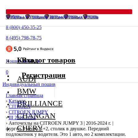
Фабрика по пошиву автомобильных чехлов
8 (800) 450-35-25
8 (495) 798-78-75
Каталог товаров
Вход
Пошив на заказ
0
Регистрация
AUDI
Индивидуальный пошив
BMW
Главная страница
›
Каталог
BRILLIANCE
›
CITROEN
›
CITROEN JUMPY
CHANGAN
›
III 2016-2024
›
Авточехлы на CITROEN JUMPY 3 | 2016-2024 г. |
CHERY
фургон.3 места. 1+2, столик в двушке. Передний
подлокотник у водителя. Это 1 авто, но 2 комплектации.