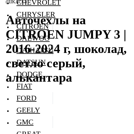
CHEVROLET
(ШКАСС)
CHRYSLER
Авточехлы на
CITROEN
CITROEN JUMPY 3 |
DAEWOO
2016-2024 г, шоколад,
DAIHATSU
светло серый,
DATSUN
DODGE
алькантара
FIAT
FORD
GEELY
GMC
GREAT