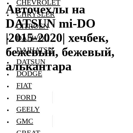
CHEVROLET
Авточехлы на
CHRYSLER
DATSUN mi-DO
CITROEN
|2015-2020| хечбек,
DAEWOO
бежевый, бежевый,
DAIHATSU
DATSUN
алькантара
DODGE
FIAT
FORD
GEELY
GMC
GREAT