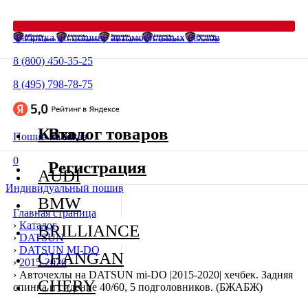
Фабрика по пошиву автомобильных чехлов
8 (800) 450-35-25
8 (495) 798-78-75
Каталог товаров
Вход
Пошив на заказ
0
Регистрация
AUDI
Индивидуальный пошив
BMW
Главная страница
›
Каталог
BRILLIANCE
›
DATSUN
›
DATSUN MI-DO
CHANGAN
›
2015-2020
›
Авточехлы на DATSUN mi-DO |2015-2020| хечбек. Задняя
CHERY
спинка и сидение 40/60, 5 подголовников. (БЖАБЖ)