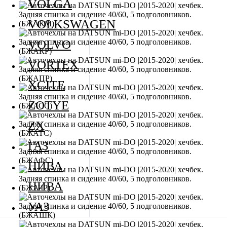
VOLGA
VOLKSWAGEN
VOLVO
VORTEX
XCITE
ZOTYE
ZX
ГАЗ
НИВА
НИВА
УАЗ