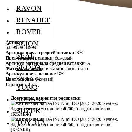
RAVON
RENAULT
ROVER
Артикул
SCION
633997#633999
Артикул цвета средней вставки
: БЖ
SEAT
Цвет средней вставки
: бежевый
Артикул материала средней вставки
: А
SKODA
Материал средней вставки
: алькантара
Артикул цвета основы
: БЖ
SSANG
Цвет основы
: бежевый
Гарантия
: 1 год
YONG
SUBARU
Доступные варианты расцветки
SUZUKI
TOYOTA