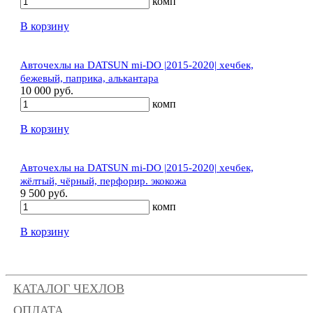
комп
В корзину
Авточехлы на DATSUN mi-DO |2015-2020| хечбек,
бежевый, паприка, алькантара
10 000 руб.
комп
В корзину
Авточехлы на DATSUN mi-DO |2015-2020| хечбек,
жёлтый, чёрный, перфорир. экокожа
9 500 руб.
комп
В корзину
КАТАЛОГ ЧЕХЛОВ
ОПЛАТА