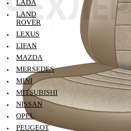
LADA
LAND
ROVER
LEXUS
LIFAN
MAZDA
MERSEDES
MINI
MITSUBISHI
NISSAN
OPEL
PEUGEOT