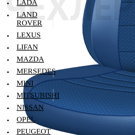
LADA
LAND
ROVER
LEXUS
LIFAN
MAZDA
MERSEDES
MINI
MITSUBISHI
NISSAN
OPEL
PEUGEOT