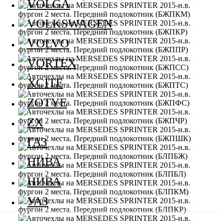
VOLGA
VOLKSWAGEN
VOLVO
VORTEX
XCITE
ZOTYE
ZX
ГАЗ
НИВА
НИВА
УАЗ