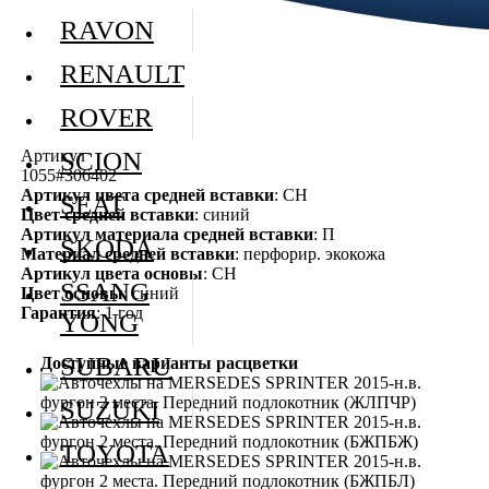
RAVON
RENAULT
ROVER
Артикул
SCION
1055#306402
Артикул цвета средней вставки
: СН
SEAT
Цвет средней вставки
: синий
Артикул материала средней вставки
: П
SKODA
Материал средней вставки
: перфорир. экокожа
Артикул цвета основы
: СН
SSANG
Цвет основы
: синий
Гарантия
: 1 год
YONG
SUBARU
Доступные варианты расцветки
SUZUKI
TOYOTA