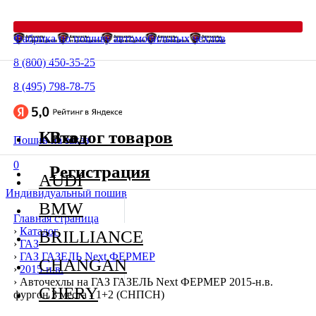
Фабрика по пошиву автомобильных чехлов
8 (800) 450-35-25
8 (495) 798-78-75
Каталог товаров
Вход
Пошив на заказ
0
Регистрация
AUDI
Индивидуальный пошив
BMW
Главная страница
›
Каталог
BRILLIANCE
›
ГАЗ
›
ГАЗ ГАЗЕЛЬ Next ФЕРМЕР
CHANGAN
›
2015-н.в.
›
Авточехлы на ГАЗ ГАЗЕЛЬ Next ФЕРМЕР 2015-н.в.
CHERY
фургон 3 места - 1+2 (СНПСН)