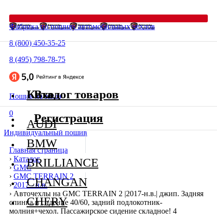
Фабрика по пошиву автомобильных чехлов
8 (800) 450-35-25
8 (495) 798-78-75
Каталог товаров
Вход
Пошив на заказ
0
Регистрация
AUDI
Индивидуальный пошив
BMW
Главная страница
›
Каталог
BRILLIANCE
›
GMC
›
GMC TERRAIN 2
CHANGAN
›
2017 - н.в.
›
Авточехлы на GMC TERRAIN 2 |2017-н.в.| джип. Задняя
CHERY
спинка и сидение 40/60, задний подлокотник-
молния+чехол. Пассажирское сидение складное! 4