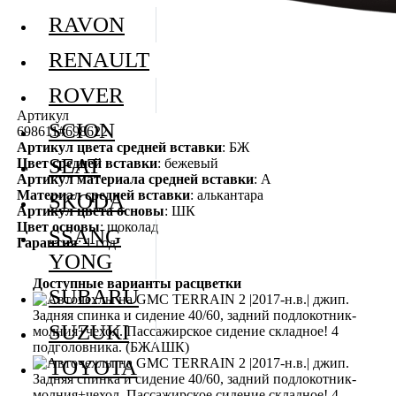
RAVON
RENAULT
ROVER
Артикул
SCION
698611#698622
Артикул цвета средней вставки
: БЖ
SEAT
Цвет средней вставки
: бежевый
Артикул материала средней вставки
: А
Материал средней вставки
: алькантара
SKODA
Артикул цвета основы
: ШК
Цвет основы
: шоколад
SSANG
Гарантия
: 1 год
YONG
Доступные варианты расцветки
SUBARU
SUZUKI
TOYOTA