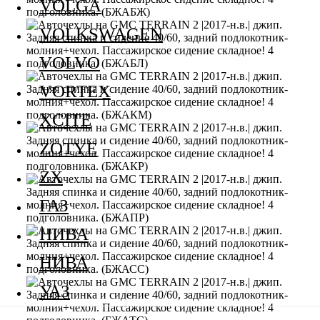
VOLGA
VOLKSWAGEN
VOLVO
VORTEX
XCITE
ZOTYE
ZX
ГАЗ
НИВА
НИВА
УАЗ