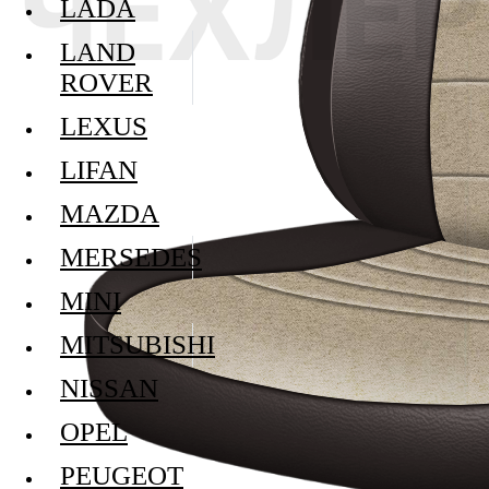
LADA
LAND
ROVER
LEXUS
LIFAN
MAZDA
MERSEDES
MINI
MITSUBISHI
NISSAN
OPEL
PEUGEOT