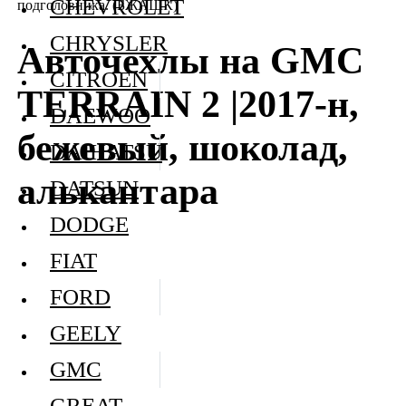
CHEVROLET
подголовника. (БЖАШК)
CHRYSLER
Авточехлы на GMC
CITROEN
TERRAIN 2 |2017-н,
DAEWOO
бежевый, шоколад,
DAIHATSU
алькантара
DATSUN
DODGE
FIAT
FORD
GEELY
GMC
GREAT