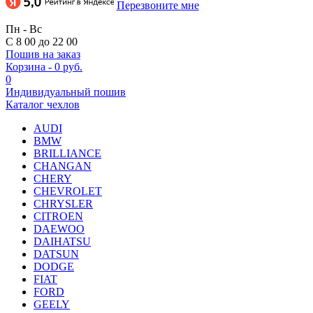
Перезвоните мне
Пн - Вс
С 8 00 до 22 00
Пошив на заказ
Корзина
-
0 руб.
0
Индивидуальный пошив
Каталог чехлов
AUDI
BMW
BRILLIANCE
CHANGAN
CHERY
CHEVROLET
CHRYSLER
CITROEN
DAEWOO
DAIHATSU
DATSUN
DODGE
FIAT
FORD
GEELY