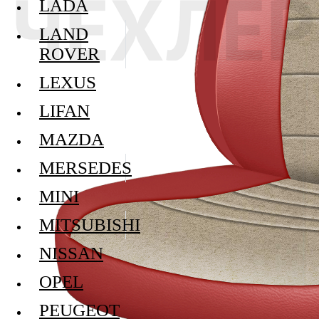
LADA
LAND
ROVER
LEXUS
LIFAN
MAZDA
MERSEDES
MINI
MITSUBISHI
NISSAN
OPEL
PEUGEOT