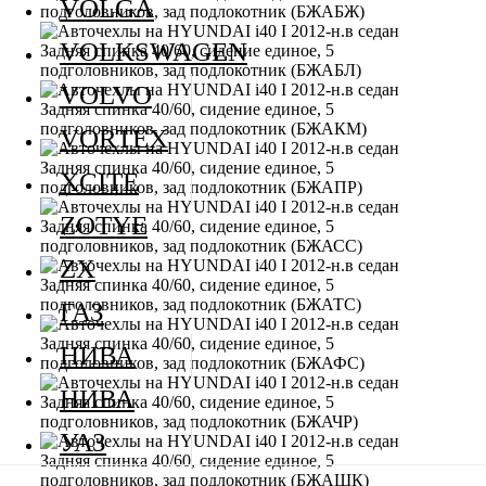
VOLGA
VOLKSWAGEN
VOLVO
VORTEX
XCITE
ZOTYE
ZX
ГАЗ
НИВА
НИВА
УАЗ