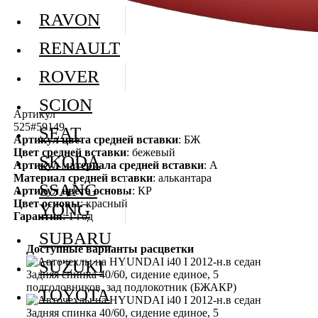
RAVON
RENAULT
ROVER
SCION
Артикул
525#59149
SEAT
Артикул цвета средней вставки
: БЖ
Цвет средней вставки
: бежевый
SKODA
Артикул материала средней вставки
: А
Материал средней вставки
: алькантара
SSANG
Артикул цвета основы
: КР
Цвет основы
: красный
YONG
Гарантия
: 1 год
SUBARU
Доступные варианты расцветки
SUZUKI
TOYOTA