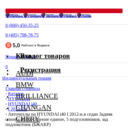
Фабрика по пошиву автомобильных чехлов
8 (800) 450-35-25
8 (495) 798-78-75
Каталог товаров
Вход
Пошив на заказ
0
Регистрация
AUDI
Индивидуальный пошив
BMW
Главная страница
›
Каталог
BRILLIANCE
›
HYUNDAI
›
HYUNDAI i40
CHANGAN
›
I 2012-н.в
›
Авточехлы на HYUNDAI i40 I 2012-н.в седан Задняя
CHERY
спинка 40/60, сидение единое, 5 подголовников, зад
подлокотник (БЖАКР)