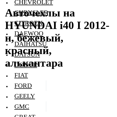
CHEVROLET
Авточехлы на
CHRYSLER
HYUNDAI i40 I 2012-
CITROEN
DAEWOO
н, бежевый,
DAIHATSU
красный,
DATSUN
алькантара
DODGE
FIAT
FORD
GEELY
GMC
GREAT