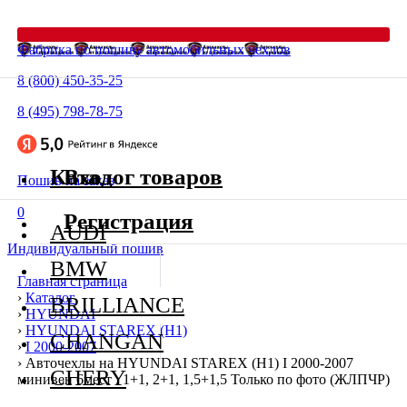
Фабрика по пошиву автомобильных чехлов
8 (800) 450-35-25
8 (495) 798-78-75
Каталог товаров
Вход
Пошив на заказ
0
Регистрация
AUDI
Индивидуальный пошив
BMW
Главная страница
›
Каталог
BRILLIANCE
›
HYUNDAI
›
HYUNDAI STAREX (H1)
CHANGAN
›
I 2000-2007
›
Авточехлы на HYUNDAI STAREX (H1) I 2000-2007
CHERY
минивен 6мест . 1+1, 2+1, 1,5+1,5 Только по фото (ЖЛПЧР)