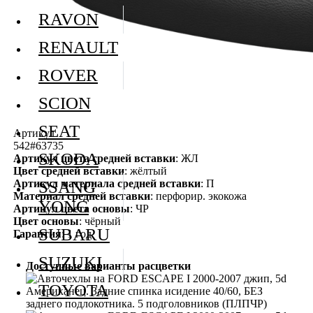
RAVON
RENAULT
ROVER
SCION
SEAT
Артикул
542#63735
SKODA
Артикул цвета средней вставки
: ЖЛ
Цвет средней вставки
: жёлтый
Артикул материала средней вставки
: П
SSANG
Материал средней вставки
: перфорир. экокожа
YONG
Артикул цвета основы
: ЧР
Цвет основы
: чёрный
SUBARU
Гарантия
: 1 год
SUZUKI
Доступные варианты расцветки
TOYOTA