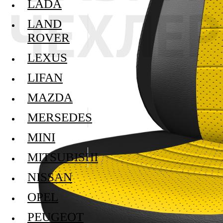
LADA
LAND
ROVER
LEXUS
LIFAN
MAZDA
MERSEDES
MINI
MITSUBISHI
NISSAN
OPEL
PEUGEOT