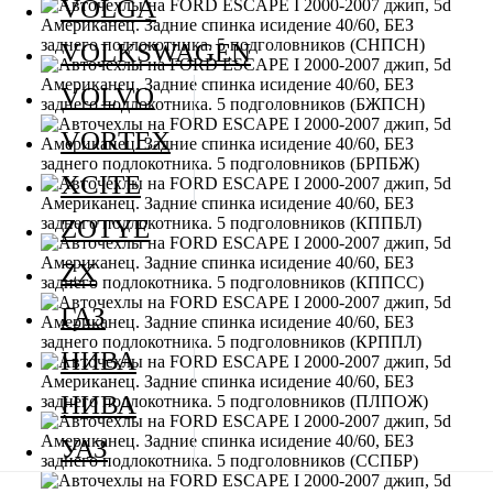
VOLGA
VOLKSWAGEN
VOLVO
VORTEX
XCITE
ZOTYE
ZX
ГАЗ
НИВА
НИВА
УАЗ