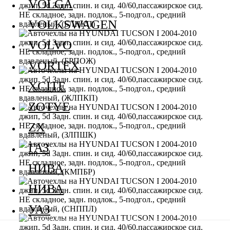
VOLGA
VOLKSWAGEN
VOLVO
VORTEX
XCITE
ZOTYE
ZX
ГАЗ
НИВА
НИВА
УАЗ