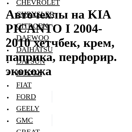
CHEVROLET
Авточехлы на KIA
CHRYSLER
PICANTO I 2004-
CITROEN
DAEWOO
2010 хетчбек, крем,
DAIHATSU
паприка, перфорир.
DATSUN
экокожа
DODGE
FIAT
FORD
GEELY
GMC
GREAT