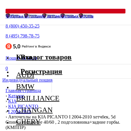
Фабрика по пошиву автомобильных чехлов
8 (800) 450-35-25
8 (495) 798-78-75
Каталог товаров
Вход
Пошив на заказ
0
Регистрация
AUDI
Индивидуальный пошив
BMW
Главная страница
›
Каталог
BRILLIANCE
›
KIA
›
KIA PICANTO
CHANGAN
›
I 2004-2010
›
Авточехлы на KIA PICANTO I 2004-2010 хетчбек, 5d
CHERY
Спинка и сидение 40/60 , 2 подголовника+задние горбы.
(КМППР)