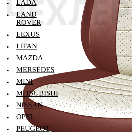
LADA
LAND
ROVER
LEXUS
LIFAN
MAZDA
MERSEDES
MINI
MITSUBISHI
NISSAN
OPEL
PEUGEOT