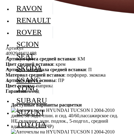
RAVON
RENAULT
ROVER
SCION
Артикул
409294#411488
SEAT
Артикул цвета средней вставки
: КМ
Цвет средней вставки
: крем
SKODA
Артикул материала средней вставки
: П
Материал средней вставки
: перфорир. экокожа
SSANG
Артикул цвета основы
: ПР
Цвет основы
: паприка
YONG
Гарантия
: 1 год
SUBARU
Доступные варианты расцветки
SUZUKI
TOYOTA