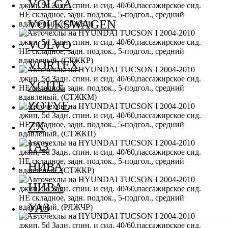
VOLGA
VOLKSWAGEN
VOLVO
VORTEX
XCITE
ZOTYE
ZX
ГАЗ
НИВА
НИВА
УАЗ