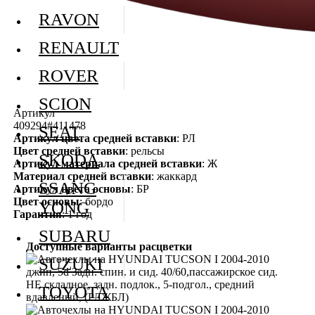
RAVON
RENAULT
ROVER
SCION
Артикул
409294#411478
SEAT
Артикул цвета средней вставки
: РЛ
Цвет средней вставки
: рельсы
SKODA
Артикул материала средней вставки
: Ж
Материал средней вставки
: жаккард
SSANG
Артикул цвета основы
: БР
Цвет основы
: бордо
YONG
Гарантия
: 1 год
SUBARU
Доступные варианты расцветки
SUZUKI
TOYOTA