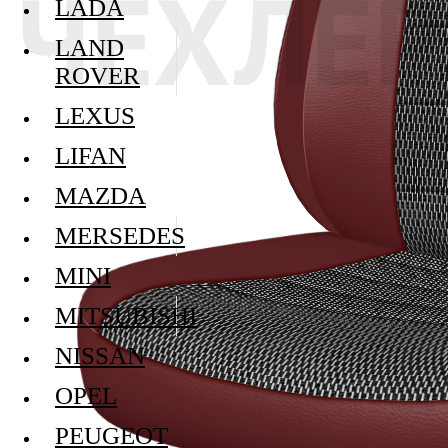
LADA
LAND
ROVER
LEXUS
LIFAN
MAZDA
MERSEDES
MINI
MITSUBISHI
NISSAN
OPEL
PEUGEOT