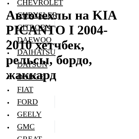
CHEVROLET
Авточехлы на KIA
CHRYSLER
PICANTO I 2004-
CITROEN
DAEWOO
2010 хетчбек,
DAIHATSU
рельсы, бордо,
DATSUN
жаккард
DODGE
FIAT
FORD
GEELY
GMC
GREAT