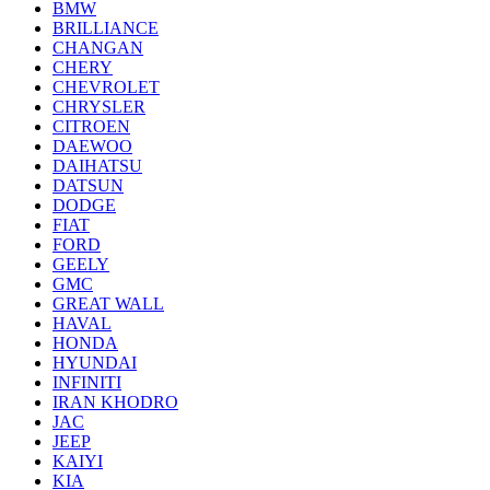
BMW
BRILLIANCE
CHANGAN
CHERY
CHEVROLET
CHRYSLER
CITROEN
DAEWOO
DAIHATSU
DATSUN
DODGE
FIAT
FORD
GEELY
GMC
GREAT WALL
HAVAL
HONDA
HYUNDAI
INFINITI
IRAN KHODRO
JAC
JEEP
KAIYI
KIA