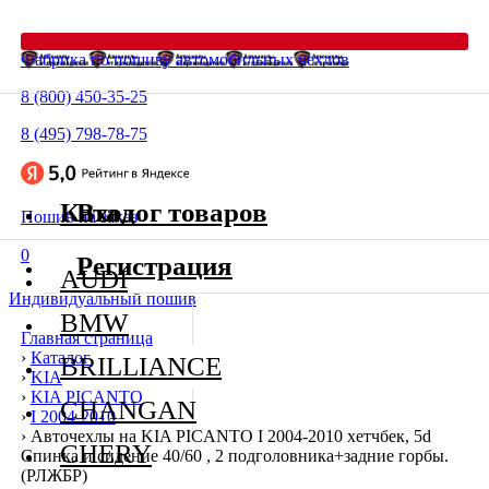
Фабрика по пошиву автомобильных чехлов
8 (800) 450-35-25
8 (495) 798-78-75
Каталог товаров
Вход
Пошив на заказ
0
Регистрация
AUDI
Индивидуальный пошив
BMW
Главная страница
›
Каталог
BRILLIANCE
›
KIA
›
KIA PICANTO
CHANGAN
›
I 2004-2010
›
Авточехлы на KIA PICANTO I 2004-2010 хетчбек, 5d
CHERY
Спинка и сидение 40/60 , 2 подголовника+задние горбы.
(РЛЖБР)