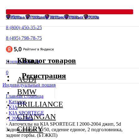
Фабрика по пошиву автомобильных чехлов
8 (800) 450-35-25
8 (495) 798-78-75
Каталог товаров
Вход
Пошив на заказ
0
Регистрация
AUDI
Индивидуальный пошив
BMW
Главная страница
›
Каталог
BRILLIANCE
›
KIA
›
KIA SPORTEGE
CHANGAN
›
I 2000-2004
›
Авточехлы на KIA SPORTEGE I 2000-2004 джип, 5d
CHERY
Задняя спинка 50/50, сидение единое, 2 подголовника,
задние горбы. (БТЖКП)