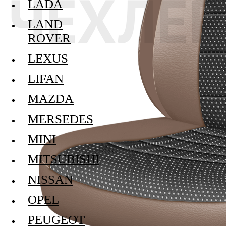
LADA
LAND
ROVER
LEXUS
LIFAN
MAZDA
MERSEDES
MINI
MITSUBISHI
NISSAN
OPEL
PEUGEOT