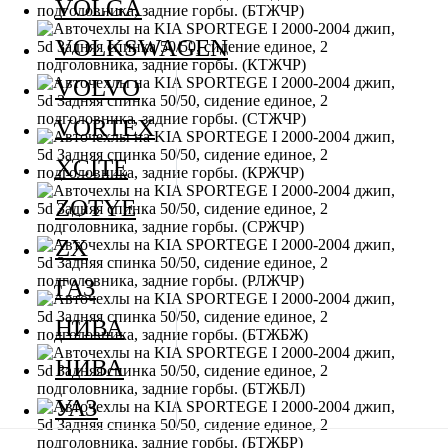
VOLGA
VOLKSWAGEN
VOLVO
VORTEX
XCITE
ZOTYE
ZX
ГАЗ
НИВА
НИВА
УАЗ