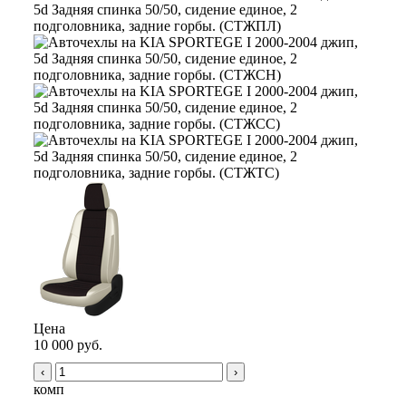
Цена
10 000 руб.
‹
›
комп