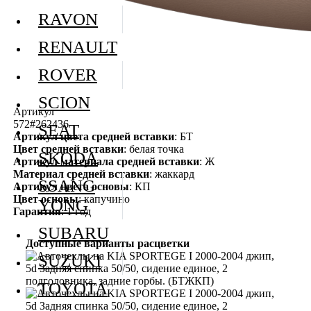
RAVON
RENAULT
ROVER
SCION
Артикул
572#262436
SEAT
Артикул цвета средней вставки
: БТ
Цвет средней вставки
: белая точка
SKODA
Артикул материала средней вставки
: Ж
Материал средней вставки
: жаккард
SSANG
Артикул цвета основы
: КП
Цвет основы
: капучино
YONG
Гарантия
: 1 год
SUBARU
Доступные варианты расцветки
SUZUKI
TOYOTA