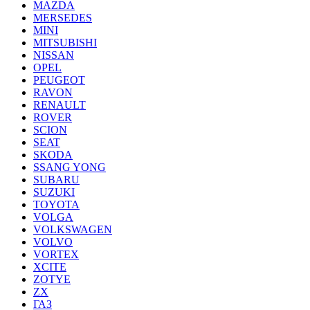
MAZDA
MERSEDES
MINI
MITSUBISHI
NISSAN
OPEL
PEUGEOT
RAVON
RENAULT
ROVER
SCION
SEAT
SKODA
SSANG YONG
SUBARU
SUZUKI
TOYOTA
VOLGA
VOLKSWAGEN
VOLVO
VORTEX
XCITE
ZOTYE
ZX
ГАЗ