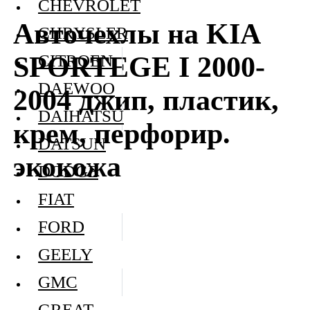
CHEVROLET
Авточехлы на KIA
CHRYSLER
SPORTEGE I 2000-
CITROEN
DAEWOO
2004 джип, пластик,
DAIHATSU
крем, перфорир.
DATSUN
экокожа
DODGE
FIAT
FORD
GEELY
GMC
GREAT