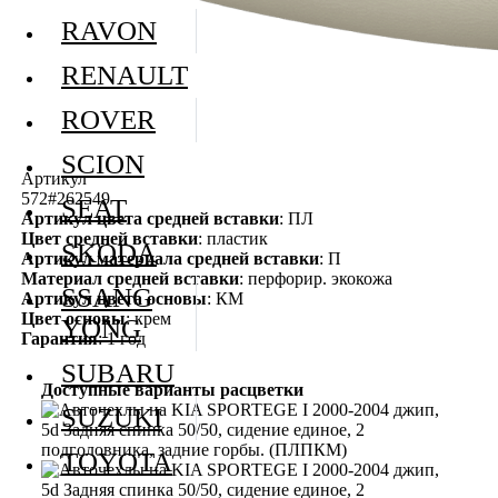
RAVON
RENAULT
ROVER
SCION
Артикул
572#262549
SEAT
Артикул цвета средней вставки
: ПЛ
Цвет средней вставки
: пластик
SKODA
Артикул материала средней вставки
: П
Материал средней вставки
: перфорир. экокожа
SSANG
Артикул цвета основы
: КМ
Цвет основы
: крем
YONG
Гарантия
: 1 год
SUBARU
Доступные варианты расцветки
SUZUKI
TOYOTA