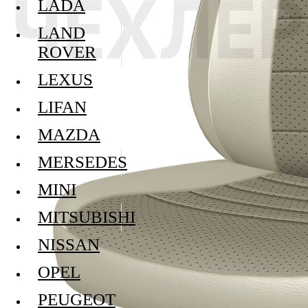
LADA
LAND
ROVER
LEXUS
LIFAN
MAZDA
MERSEDES
MINI
MITSUBISHI
NISSAN
OPEL
PEUGEOT