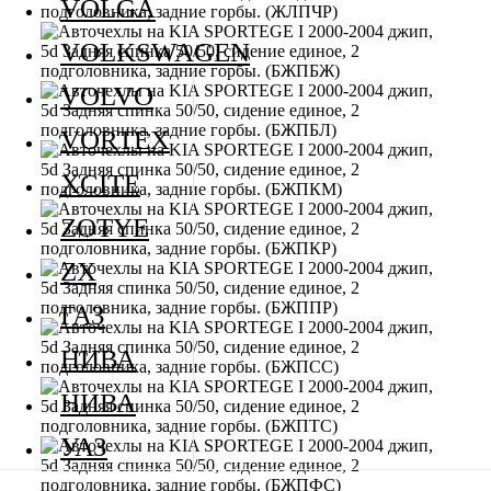
VOLGA
VOLKSWAGEN
VOLVO
VORTEX
XCITE
ZOTYE
ZX
ГАЗ
НИВА
НИВА
УАЗ