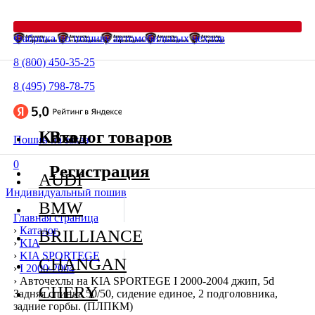
Фабрика по пошиву автомобильных чехлов
8 (800) 450-35-25
8 (495) 798-78-75
Каталог товаров
Вход
Пошив на заказ
0
Регистрация
AUDI
Индивидуальный пошив
BMW
Главная страница
›
Каталог
BRILLIANCE
›
KIA
›
KIA SPORTEGE
CHANGAN
›
I 2000-2004
›
Авточехлы на KIA SPORTEGE I 2000-2004 джип, 5d
CHERY
Задняя спинка 50/50, сидение единое, 2 подголовника,
задние горбы. (ПЛПКМ)