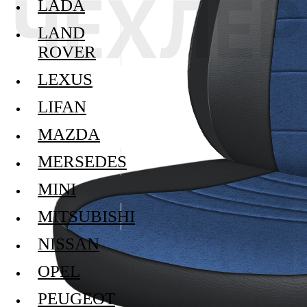
LADA
LAND
ROVER
LEXUS
LIFAN
MAZDA
MERSEDES
MINI
MITSUBISHI
NISSAN
OPEL
PEUGEOT