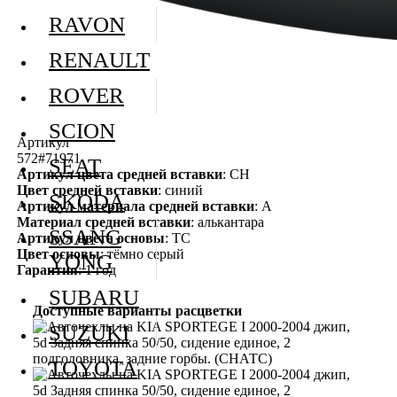
RAVON
RENAULT
ROVER
SCION
Артикул
572#71971
SEAT
Артикул цвета средней вставки
: СН
Цвет средней вставки
: синий
SKODA
Артикул материала средней вставки
: А
Материал средней вставки
: алькантара
SSANG
Артикул цвета основы
: ТС
Цвет основы
: тёмно серый
YONG
Гарантия
: 1 год
SUBARU
Доступные варианты расцветки
SUZUKI
TOYOTA