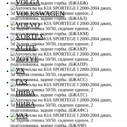
VOLGA
VOLKSWAGEN
VOLVO
VORTEX
XCITE
ZOTYE
ZX
ГАЗ
НИВА
НИВА
УАЗ