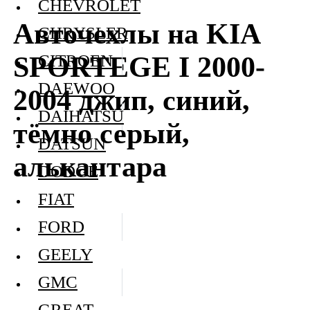
CHEVROLET
Авточехлы на KIA
CHRYSLER
SPORTEGE I 2000-
CITROEN
DAEWOO
2004 джип, синий,
DAIHATSU
тёмно серый,
DATSUN
алькантара
DODGE
FIAT
FORD
GEELY
GMC
GREAT