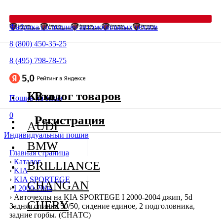
Фабрика по пошиву автомобильных чехлов
8 (800) 450-35-25
8 (495) 798-78-75
Каталог товаров
Вход
Пошив на заказ
0
Регистрация
AUDI
Индивидуальный пошив
BMW
Главная страница
›
Каталог
BRILLIANCE
›
KIA
›
KIA SPORTEGE
CHANGAN
›
I 2000-2004
›
Авточехлы на KIA SPORTEGE I 2000-2004 джип, 5d
CHERY
Задняя спинка 50/50, сидение единое, 2 подголовника,
задние горбы. (СНАТС)