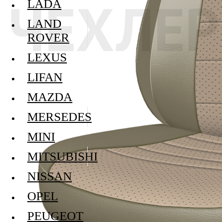
LADA
LAND
ROVER
LEXUS
LIFAN
MAZDA
MERSEDES
MINI
MITSUBISHI
NISSAN
OPEL
PEUGEOT