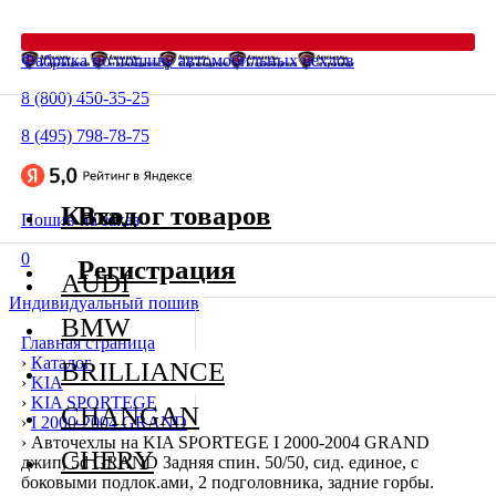
Фабрика по пошиву автомобильных чехлов
8 (800) 450-35-25
8 (495) 798-78-75
Каталог товаров
Вход
Пошив на заказ
0
Регистрация
AUDI
Индивидуальный пошив
BMW
Главная страница
›
Каталог
BRILLIANCE
›
KIA
›
KIA SPORTEGE
CHANGAN
›
I 2000-2004 GRAND
›
Авточехлы на KIA SPORTEGE I 2000-2004 GRAND
CHERY
джип, 5d GRAND Задняя спин. 50/50, сид. единое, с
боковыми подлок.ами, 2 подголовника, задние горбы.