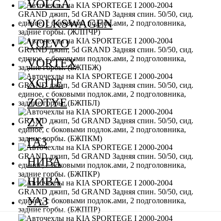
VOLGA
VOLKSWAGEN
VOLVO
VORTEX
XCITE
ZOTYE
ZX
ГАЗ
НИВА
НИВА
УАЗ