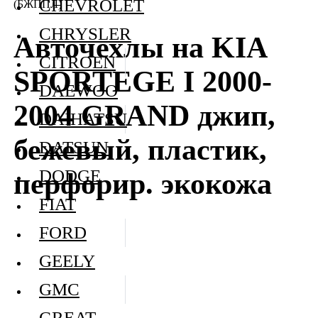
CHEVROLET
(БЖППЛ)
CHRYSLER
Авточехлы на KIA
CITROEN
SPORTEGE I 2000-
DAEWOO
2004 GRAND джип,
DAIHATSU
бежевый, пластик,
DATSUN
DODGE
перфорир. экокожа
FIAT
FORD
GEELY
GMC
GREAT