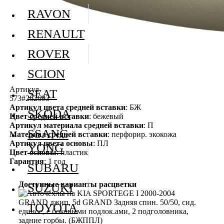
RAVON
RENAULT
ROVER
SCION
Артикул
SEAT
573#262693
Артикул цвета средней вставки
: БЖ
SKODA
Цвет средней вставки
: бежевый
Артикул материала средней вставки
: П
SSANG
Материал средней вставки
: перфорир. экокожа
Артикул цвета основы
: ПЛ
YONG
Цвет основы
: пластик
Гарантия
: 1 год
SUBARU
Доступные варианты расцветки
SUZUKI
TOYOTA