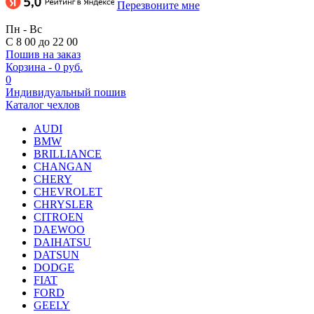
Перезвоните мне
Пн - Вс
С 8 00 до 22 00
Пошив на заказ
Корзина
-
0 руб.
0
Индивидуальный пошив
Каталог чехлов
AUDI
BMW
BRILLIANCE
CHANGAN
CHERY
CHEVROLET
CHRYSLER
CITROEN
DAEWOO
DAIHATSU
DATSUN
DODGE
FIAT
FORD
GEELY