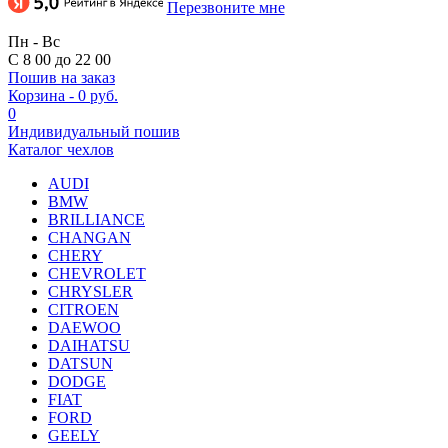
Перезвоните мне
Пн - Вс
С 8 00 до 22 00
Пошив на заказ
Корзина
-
0 руб.
0
Индивидуальный пошив
Каталог чехлов
AUDI
BMW
BRILLIANCE
CHANGAN
CHERY
CHEVROLET
CHRYSLER
CITROEN
DAEWOO
DAIHATSU
DATSUN
DODGE
FIAT
FORD
GEELY