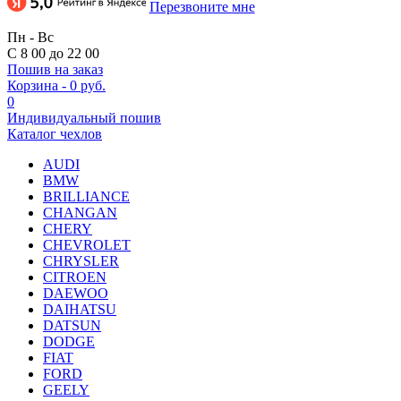
Перезвоните мне
Пн - Вс
С 8 00 до 22 00
Пошив на заказ
Корзина
-
0 руб.
0
Индивидуальный пошив
Каталог чехлов
AUDI
BMW
BRILLIANCE
CHANGAN
CHERY
CHEVROLET
CHRYSLER
CITROEN
DAEWOO
DAIHATSU
DATSUN
DODGE
FIAT
FORD
GEELY