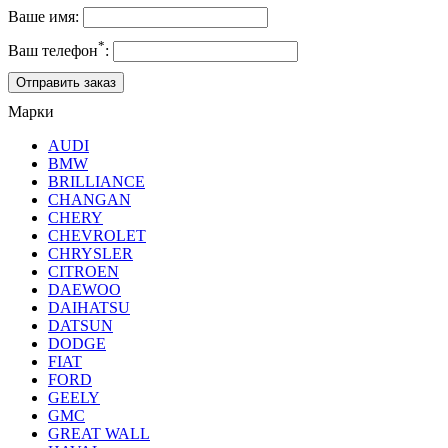
Ваше имя:
*
Ваш телефон
:
Марки
AUDI
BMW
BRILLIANCE
CHANGAN
CHERY
CHEVROLET
CHRYSLER
CITROEN
DAEWOO
DAIHATSU
DATSUN
DODGE
FIAT
FORD
GEELY
GMC
GREAT WALL