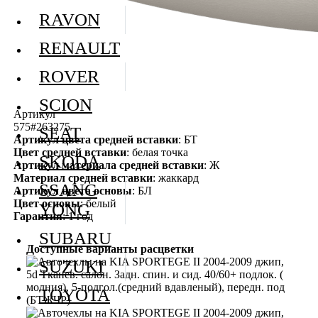
RAVON
RENAULT
ROVER
SCION
Артикул
575#263275
SEAT
Артикул цвета средней вставки
: БТ
Цвет средней вставки
: белая точка
SKODA
Артикул материала средней вставки
: Ж
Материал средней вставки
: жаккард
SSANG
Артикул цвета основы
: БЛ
Цвет основы
: белый
YONG
Гарантия
: 1 год
SUBARU
Доступные варианты расцветки
SUZUKI
TOYOTA