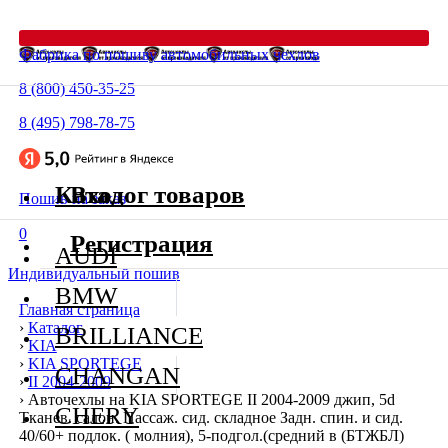
Фабрика по пошиву автомобильных чехлов
8 (800) 450-35-25
8 (495) 798-78-75
Каталог товаров
Вход
Пошив на заказ
0
Регистрация
AUDI
Индивидуальный пошив
BMW
Главная страница
›
Каталог
BRILLIANCE
›
KIA
›
KIA SPORTEGE
CHANGAN
›
II 2004-2009
›
Авточехлы на KIA SPORTEGE II 2004-2009 джип, 5d
CHERY
Тканев. салон. Пассаж. сид. складное Задн. спин. и сид.
40/60+ подлок. ( молния), 5-подгол.(средний в (БТЖБЛ)