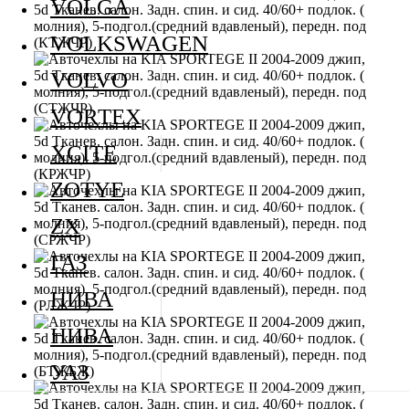
VOLGA
VOLKSWAGEN
VOLVO
VORTEX
XCITE
ZOTYE
ZX
ГАЗ
НИВА
НИВА
УАЗ