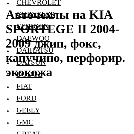
CHEVROLET
Авточехлы на KIA
CHRYSLER
SPORTEGE II 2004-
CITROEN
DAEWOO
2009 джип, фокс,
DAIHATSU
капучино, перфорир.
DATSUN
экокожа
DODGE
FIAT
FORD
GEELY
GMC
GREAT