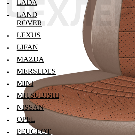
LADA
LAND
ROVER
LEXUS
LIFAN
MAZDA
MERSEDES
MINI
MITSUBISHI
NISSAN
OPEL
PEUGEOT