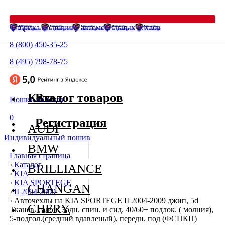
Фабрика по пошиву автомобильных чехлов
8 (800) 450-35-25
8 (495) 798-78-75
Каталог товаров
Вход
Пошив на заказ
0
Регистрация
AUDI
Индивидуальный пошив
BMW
Главная страница
›
Каталог
BRILLIANCE
›
KIA
›
KIA SPORTEGE
CHANGAN
›
II 2004-2009
›
Авточехлы на KIA SPORTEGE II 2004-2009 джип, 5d
CHERY
Тканев. салон. Задн. спин. и сид. 40/60+ подлок. ( молния),
5-подгол.(средний вдавленый), передн. под (ФСПКП)