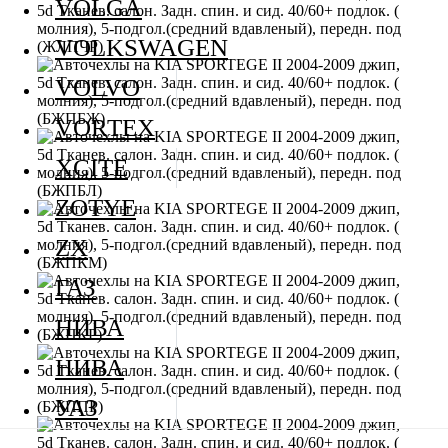
VOLGA
VOLKSWAGEN
VOLVO
VORTEX
XCITE
ZOTYE
ZX
ГАЗ
НИВА
НИВА
УАЗ