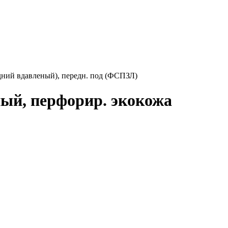
едний вдавленый), передн. под (ФСПЗЛ)
ный, перфорир. экокожа