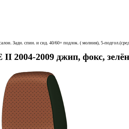
лон. Задн. спин. и сид. 40/60+ подлок. ( молния), 5-подгол.(ср
I 2004-2009 джип, фокс, зелё