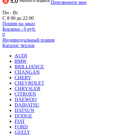
Перезвоните мне
Пн - Вс
С 8 00 до 22 00
Пошив на заказ
Корзина
-
0 руб.
0
Индивидуальный пошив
Каталог чехлов
AUDI
BMW
BRILLIANCE
CHANGAN
CHERY
CHEVROLET
CHRYSLER
CITROEN
DAEWOO
DAIHATSU
DATSUN
DODGE
FIAT
FORD
GEELY