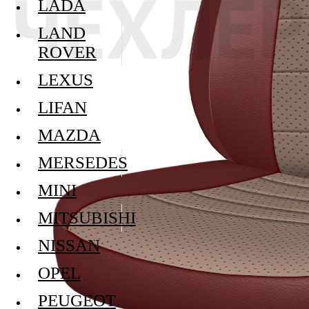
LADA
LAND
ROVER
LEXUS
LIFAN
MAZDA
MERSEDES
MINI
MITSUBISHI
NISSAN
OPEL
PEUGEOT