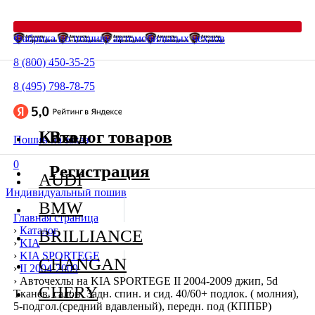
Фабрика по пошиву автомобильных чехлов
8 (800) 450-35-25
8 (495) 798-78-75
Каталог товаров
Вход
Пошив на заказ
0
Регистрация
AUDI
Индивидуальный пошив
BMW
Главная страница
›
Каталог
BRILLIANCE
›
KIA
›
KIA SPORTEGE
CHANGAN
›
II 2004-2009
›
Авточехлы на KIA SPORTEGE II 2004-2009 джип, 5d
CHERY
Тканев. салон. Задн. спин. и сид. 40/60+ подлок. ( молния),
5-подгол.(средний вдавленый), передн. под (КППБР)