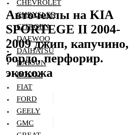
CHEVROLET
Авточехлы на KIA
CHRYSLER
SPORTEGE II 2004-
CITROEN
DAEWOO
2009 джип, капучино,
DAIHATSU
бордо, перфорир.
DATSUN
экокожа
DODGE
FIAT
FORD
GEELY
GMC
GREAT