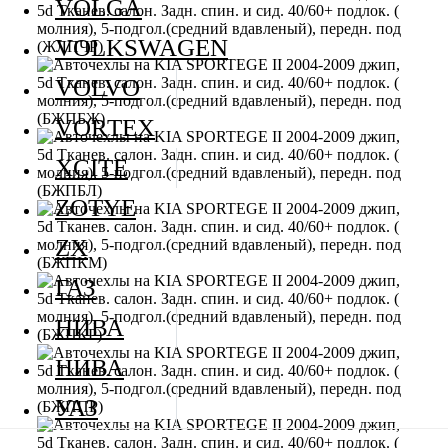
VOLGA
VOLKSWAGEN
VOLVO
VORTEX
XCITE
ZOTYE
ZX
ГАЗ
НИВА
НИВА
УАЗ