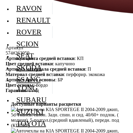
RAVON
RENAULT
ROVER
SCION
Артикул
574#263059
SEAT
Артикул цвета средней вставки
: КП
Цвет средней вставки
: капучино
SKODA
Артикул материала средней вставки
: П
Материал средней вставки
: перфорир. экокожа
SSANG
Артикул цвета основы
: БР
Цвет основы
: бордо
YONG
Гарантия
: 1 год
SUBARU
Доступные варианты расцветки
SUZUKI
TOYOTA