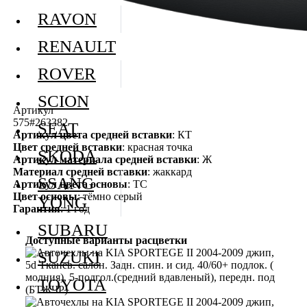
RAVON
RENAULT
ROVER
SCION
Артикул
575#263382
SEAT
Артикул цвета средней вставки
: КТ
Цвет средней вставки
: красная точка
SKODA
Артикул материала средней вставки
: Ж
Материал средней вставки
: жаккард
SSANG
Артикул цвета основы
: ТС
Цвет основы
: тёмно серый
YONG
Гарантия
: 1 год
SUBARU
Доступные варианты расцветки
SUZUKI
TOYOTA