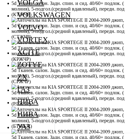
VOLGA
VOLKSWAGEN
VOLVO
VORTEX
XCITE
ZOTYE
ZX
ГАЗ
НИВА
НИВА
УАЗ