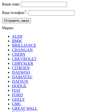
Ваше имя:
*
Ваш телефон
:
Марки
AUDI
BMW
BRILLIANCE
CHANGAN
CHERY
CHEVROLET
CHRYSLER
CITROEN
DAEWOO
DAIHATSU
DATSUN
DODGE
FIAT
FORD
GEELY
GMC
GREAT WALL