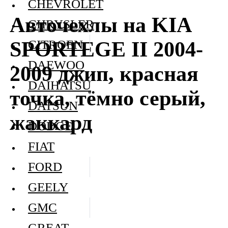
CHEVROLET
Авточехлы на KIA
CHRYSLER
SPORTEGE II 2004-
CITROEN
DAEWOO
2009 джип, красная
DAIHATSU
точка, тёмно серый,
DATSUN
жаккард
DODGE
FIAT
FORD
GEELY
GMC
GREAT