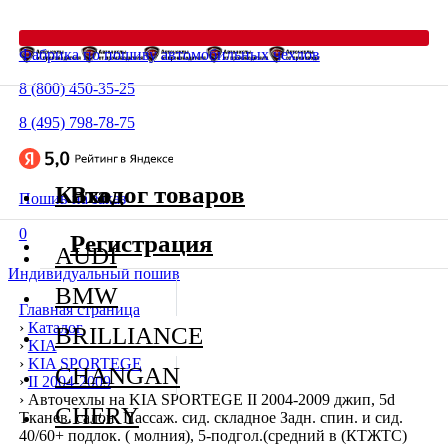
Фабрика по пошиву автомобильных чехлов
8 (800) 450-35-25
8 (495) 798-78-75
Каталог товаров
Вход
Пошив на заказ
0
Регистрация
AUDI
Индивидуальный пошив
BMW
Главная страница
›
Каталог
BRILLIANCE
›
KIA
›
KIA SPORTEGE
CHANGAN
›
II 2004-2009
›
Авточехлы на KIA SPORTEGE II 2004-2009 джип, 5d
CHERY
Тканев. салон. Пассаж. сид. складное Задн. спин. и сид.
40/60+ подлок. ( молния), 5-подгол.(средний в (КТЖТС)