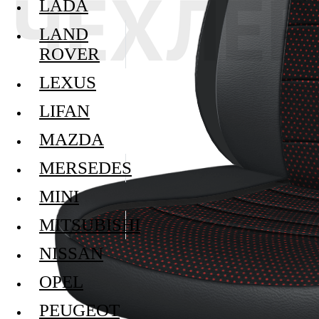
LADA
LAND
ROVER
LEXUS
LIFAN
MAZDA
MERSEDES
MINI
MITSUBISHI
NISSAN
OPEL
PEUGEOT