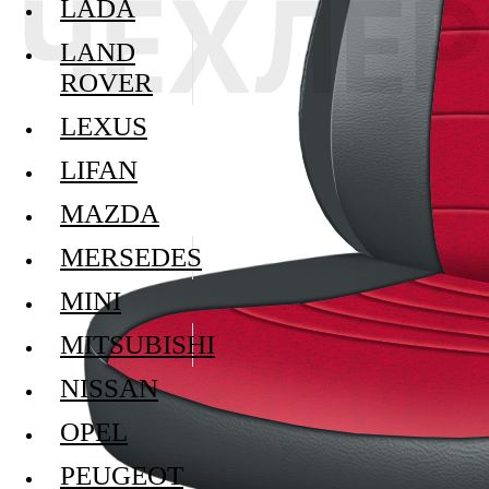
LADA
LAND
ROVER
LEXUS
LIFAN
MAZDA
MERSEDES
MINI
MITSUBISHI
NISSAN
OPEL
PEUGEOT