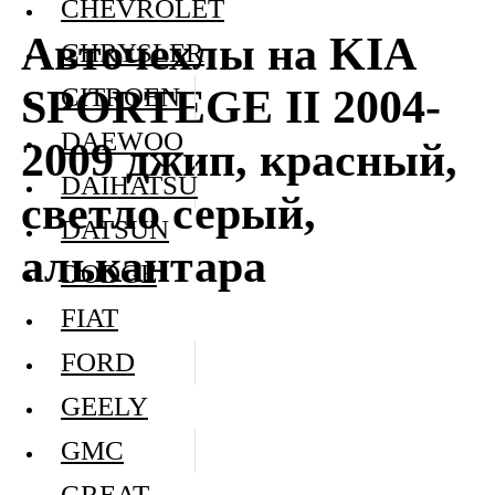
CHEVROLET
Авточехлы на KIA
CHRYSLER
SPORTEGE II 2004-
CITROEN
DAEWOO
2009 джип, красный,
DAIHATSU
светло серый,
DATSUN
алькантара
DODGE
FIAT
FORD
GEELY
GMC
GREAT