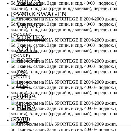
VOLGA
VOLKSWAGEN
VOLVO
VORTEX
XCITE
ZOTYE
ZX
ГАЗ
НИВА
НИВА
УАЗ