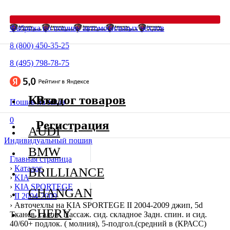
Фабрика по пошиву автомобильных чехлов
8 (800) 450-35-25
8 (495) 798-78-75
Каталог товаров
Вход
Пошив на заказ
0
Регистрация
AUDI
Индивидуальный пошив
BMW
Главная страница
›
Каталог
BRILLIANCE
›
KIA
›
KIA SPORTEGE
CHANGAN
›
II 2004-2009
›
Авточехлы на KIA SPORTEGE II 2004-2009 джип, 5d
CHERY
Тканев. салон. Пассаж. сид. складное Задн. спин. и сид.
40/60+ подлок. ( молния), 5-подгол.(средний в (КРАСС)