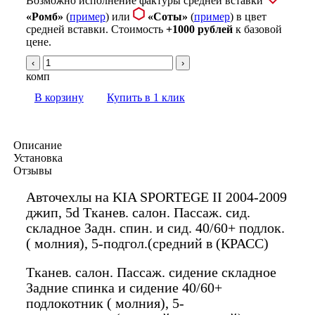
Возможно исполнение фактуры средней вставки
«Ромб»
(
пример
) или
«Соты»
(
пример
) в цвет
средней вставки. Стоимость
+1000 рублей
к базовой
цене.
‹
›
комп
В корзину
Купить в 1 клик
Описание
Установка
Отзывы
Авточехлы на KIA SPORTEGE II 2004-2009
джип, 5d Тканев. салон. Пассаж. сид.
складное Задн. спин. и сид. 40/60+ подлок.
( молния), 5-подгол.(средний в (КРАСС)
Тканев. салон. Пассаж. сидение складное
Задние спинка и сидение 40/60+
подлокотник ( молния), 5-