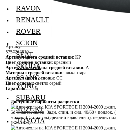
RAVON
RENAULT
ROVER
SCION
Артикул
575#263510
SEAT
Артикул цвета средней вставки
: КР
Цвет средней вставки
: красный
SKODA
Артикул материала средней вставки
: А
Материал средней вставки
: алькантара
SSANG
Артикул цвета основы
: СС
Цвет основы
: светло серый
YONG
Гарантия
: 1 год
SUBARU
Доступные варианты расцветки
SUZUKI
TOYOTA