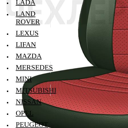
LADA
LAND
ROVER
LEXUS
LIFAN
MAZDA
MERSEDES
MINI
MITSUBISHI
NISSAN
OPEL
PEUGEOT