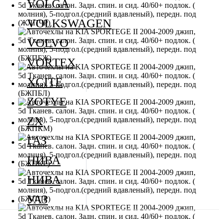
VOLGA
VOLKSWAGEN
VOLVO
VORTEX
XCITE
ZOTYE
ZX
ГАЗ
НИВА
НИВА
УАЗ