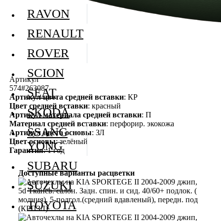
RAVON
RENAULT
ROVER
SCION
Артикул
574#263087
SEAT
Артикул цвета средней вставки
: КР
Цвет средней вставки
: красный
SKODA
Артикул материала средней вставки
: П
Материал средней вставки
: перфорир. экокожа
SSANG
Артикул цвета основы
: ЗЛ
Цвет основы
: зелёный
YONG
Гарантия
: 1 год
SUBARU
Доступные варианты расцветки
SUZUKI
TOYOTA