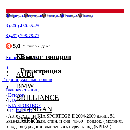
Фабрика по пошиву автомобильных чехлов
8 (800) 450-35-25
8 (495) 798-78-75
Каталог товаров
Вход
Пошив на заказ
0
Регистрация
AUDI
Индивидуальный пошив
BMW
Главная страница
›
Каталог
BRILLIANCE
›
KIA
›
KIA SPORTEGE
CHANGAN
›
II 2004-2009
›
Авточехлы на KIA SPORTEGE II 2004-2009 джип, 5d
CHERY
Тканев. салон. Задн. спин. и сид. 40/60+ подлок. ( молния),
5-подгол.(средний вдавленый), передн. под (КРПЗЛ)