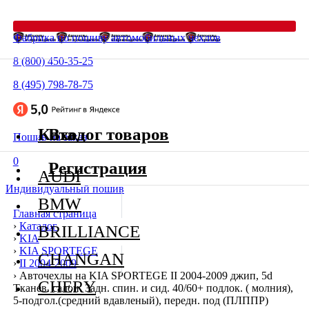
Фабрика по пошиву автомобильных чехлов
8 (800) 450-35-25
8 (495) 798-78-75
Каталог товаров
Вход
Пошив на заказ
0
Регистрация
AUDI
Индивидуальный пошив
BMW
Главная страница
›
Каталог
BRILLIANCE
›
KIA
›
KIA SPORTEGE
CHANGAN
›
II 2004-2009
›
Авточехлы на KIA SPORTEGE II 2004-2009 джип, 5d
CHERY
Тканев. салон. Задн. спин. и сид. 40/60+ подлок. ( молния),
5-подгол.(средний вдавленый), передн. под (ПЛППР)