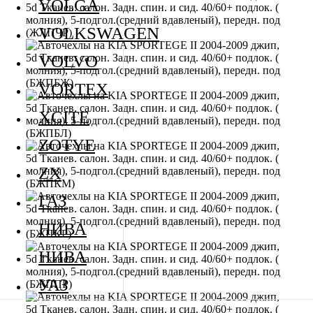
VOLGA
VOLKSWAGEN
VOLVO
VORTEX
XCITE
ZOTYE
ZX
ГАЗ
НИВА
НИВА
УАЗ