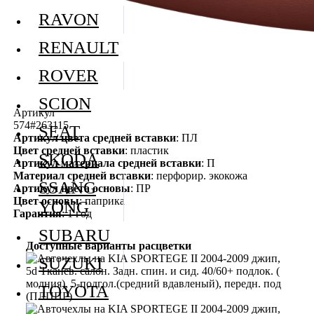
RAVON
RENAULT
ROVER
SCION
Артикул
574#263115
SEAT
Артикул цвета средней вставки
: ПЛ
Цвет средней вставки
: пластик
SKODA
Артикул материала средней вставки
: П
Материал средней вставки
: перфорир. экокожа
SSANG
Артикул цвета основы
: ПР
Цвет основы
: паприка
YONG
Гарантия
: 1 год
SUBARU
Доступные варианты расцветки
SUZUKI
TOYOTA