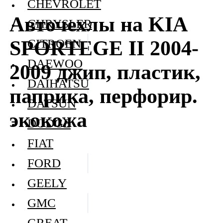
CHEVROLET
Авточехлы на KIA
CHRYSLER
SPORTEGE II 2004-
CITROEN
DAEWOO
2009 джип, пластик,
DAIHATSU
паприка, перфорир.
DATSUN
экокожа
DODGE
FIAT
FORD
GEELY
GMC
GREAT