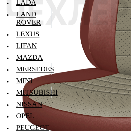
LADA
LAND
ROVER
LEXUS
LIFAN
MAZDA
MERSEDES
MINI
MITSUBISHI
NISSAN
OPEL
PEUGEOT