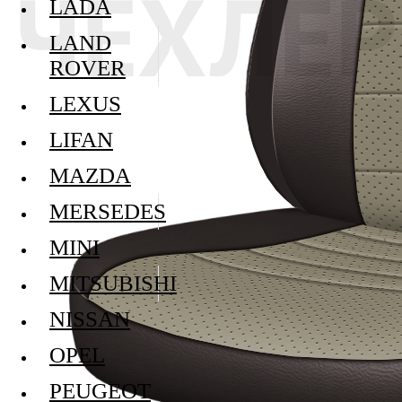
LADA
LAND
ROVER
LEXUS
LIFAN
MAZDA
MERSEDES
MINI
MITSUBISHI
NISSAN
OPEL
PEUGEOT