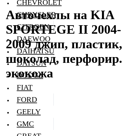
CHEVROLET
Авточехлы на KIA
CHRYSLER
SPORTEGE II 2004-
CITROEN
DAEWOO
2009 джип, пластик,
DAIHATSU
шоколад, перфорир.
DATSUN
экокожа
DODGE
FIAT
FORD
GEELY
GMC
GREAT