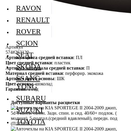
RAVON
RENAULT
ROVER
SCION
Артикул
574#263120
SEAT
Артикул цвета средней вставки
: ПЛ
Цвет средней вставки
: пластик
SKODA
Артикул материала средней вставки
: П
Материал средней вставки
: перфорир. экокожа
SSANG
Артикул цвета основы
: ШК
Цвет основы
: шоколад
YONG
Гарантия
: 1 год
SUBARU
Доступные варианты расцветки
SUZUKI
TOYOTA