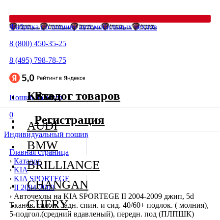
Фабрика по пошиву автомобильных чехлов
8 (800) 450-35-25
8 (495) 798-78-75
Каталог товаров
Вход
Пошив на заказ
0
Регистрация
AUDI
Индивидуальный пошив
BMW
Главная страница
›
Каталог
BRILLIANCE
›
KIA
›
KIA SPORTEGE
CHANGAN
›
II 2004-2009
›
Авточехлы на KIA SPORTEGE II 2004-2009 джип, 5d
CHERY
Тканев. салон. Задн. спин. и сид. 40/60+ подлок. ( молния),
5-подгол.(средний вдавленый), передн. под (ПЛПШК)