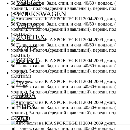
VOLGA
VOLKSWAGEN
VOLVO
VORTEX
XCITE
ZOTYE
ZX
ГАЗ
НИВА
НИВА
УАЗ