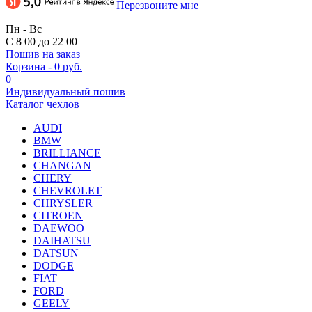
Перезвоните мне
Пн - Вс
С 8 00 до 22 00
Пошив на заказ
Корзина
-
0 руб.
0
Индивидуальный пошив
Каталог чехлов
AUDI
BMW
BRILLIANCE
CHANGAN
CHERY
CHEVROLET
CHRYSLER
CITROEN
DAEWOO
DAIHATSU
DATSUN
DODGE
FIAT
FORD
GEELY