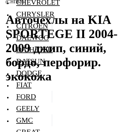
CHEVROLET
(СНПБР)
CHRYSLER
Авточехлы на KIA
CITROEN
SPORTEGE II 2004-
DAEWOO
2009 джип, синий,
DAIHATSU
бордо, перфорир.
DATSUN
DODGE
экокожа
FIAT
FORD
GEELY
GMC
GREAT