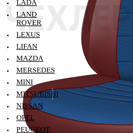
LADA
LAND
ROVER
LEXUS
LIFAN
MAZDA
MERSEDES
MINI
MITSUBISHI
NISSAN
OPEL
PEUGEOT