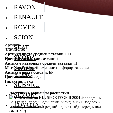
RAVON
RENAULT
ROVER
SCION
Артикул
SEAT
576#263708
Артикул цвета средней вставки
: СН
SKODA
Цвет средней вставки
: синий
Артикул материала средней вставки
: П
SSANG
Материал средней вставки
: перфорир. экокожа
Артикул цвета основы
: БР
YONG
Цвет основы
: бордо
Гарантия
: 1 год
SUBARU
Доступные варианты расцветки
SUZUKI
TOYOTA