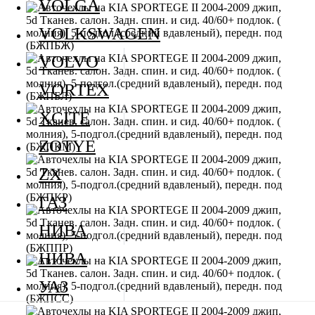
VOLGA
VOLKSWAGEN
VOLVO
VORTEX
XCITE
ZOTYE
ZX
ГАЗ
НИВА
НИВА
УАЗ