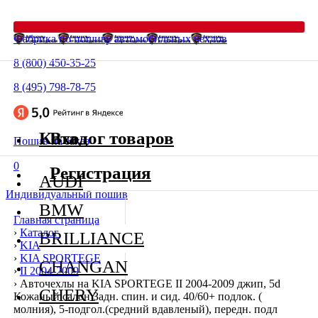
Фабрика по пошиву автомобильных чехлов
8 (800) 450-35-25
8 (495) 798-78-75
Каталог товаров
Вход
Пошив на заказ
0
Регистрация
AUDI
Индивидуальный пошив
BMW
Главная страница
›
Каталог
BRILLIANCE
›
KIA
›
KIA SPORTEGE
CHANGAN
›
II 2004-2009
›
Авточехлы на KIA SPORTEGE II 2004-2009 джип, 5d
CHERY
Кожаный салон Задн. спин. и сид. 40/60+ подлок. (
молния), 5-подгол.(средний вдавленый), передн. подл