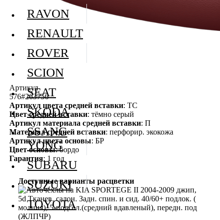
RAVON
RENAULT
ROVER
SCION
Артикул
SEAT
576#263756
Артикул цвета средней вставки
: ТС
SKODA
Цвет средней вставки
: тёмно серый
Артикул материала средней вставки
: П
SSANG
Материал средней вставки
: перфорир. экокожа
Артикул цвета основы
: БР
YONG
Цвет основы
: бордо
Гарантия
: 1 год
SUBARU
Доступные варианты расцветки
SUZUKI
TOYOTA