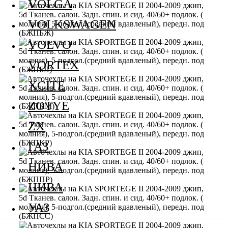
VOLGA
VOLKSWAGEN
VOLVO
VORTEX
XCITE
ZOTYE
ZX
ГАЗ
НИВА
НИВА
УАЗ