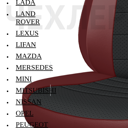
LADA
LAND
ROVER
LEXUS
LIFAN
MAZDA
MERSEDES
MINI
MITSUBISHI
NISSAN
OPEL
PEUGEOT