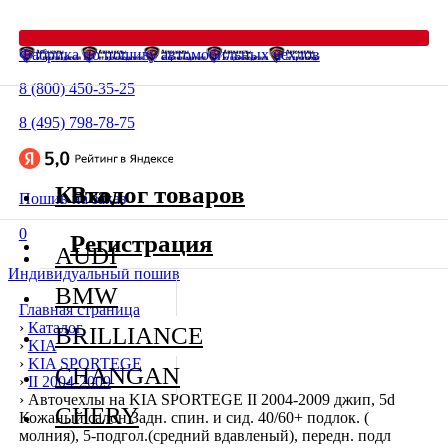
Фабрика по пошиву автомобильных чехлов
8 (800) 450-35-25
8 (495) 798-78-75
Каталог товаров
Вход
Пошив на заказ
0
Регистрация
AUDI
Индивидуальный пошив
BMW
Главная страница
›
Каталог
BRILLIANCE
›
KIA
›
KIA SPORTEGE
CHANGAN
›
II 2004-2009
›
Авточехлы на KIA SPORTEGE II 2004-2009 джип, 5d
CHERY
Кожаный салон Задн. спин. и сид. 40/60+ подлок. (
молния), 5-подгол.(средний вдавленый), передн. подл