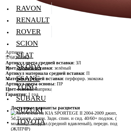
RAVON
RENAULT
ROVER
SCION
Артикул
SEAT
576#263592
Артикул цвета средней вставки
: ЗЛ
SKODA
Цвет средней вставки
: зелёный
Артикул материала средней вставки
: П
SSANG
Материал средней вставки
: перфорир. экокожа
Артикул цвета основы
: ПР
YONG
Цвет основы
: паприка
Гарантия
: 1 год
SUBARU
Доступные варианты расцветки
SUZUKI
TOYOTA