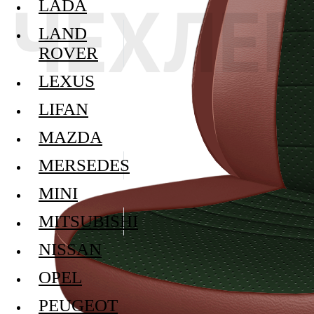
LADA
LAND
ROVER
LEXUS
LIFAN
MAZDA
MERSEDES
MINI
MITSUBISHI
NISSAN
OPEL
PEUGEOT