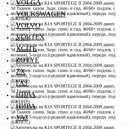
VOLGA
VOLKSWAGEN
VOLVO
VORTEX
XCITE
ZOTYE
ZX
ГАЗ
НИВА
НИВА
УАЗ