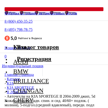
Фабрика по пошиву автомобильных чехлов
8 (800) 450-35-25
8 (495) 798-78-75
Каталог товаров
Вход
Пошив на заказ
0
Регистрация
AUDI
Индивидуальный пошив
BMW
Главная страница
›
Каталог
BRILLIANCE
›
KIA
›
KIA SPORTEGE
CHANGAN
›
II 2004-2009
›
Авточехлы на KIA SPORTEGE II 2004-2009 джип, 5d
CHERY
Кожаный салон Задн. спин. и сид. 40/60+ подлок. (
молния), 5-подгол.(средний вдавленый), передн. подл