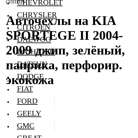
CHEVROLET
(ЗЛППР)
CHRYSLER
Авточехлы на KIA
CITROEN
SPORTEGE II 2004-
DAEWOO
2009 джип, зелёный,
DAIHATSU
паприка, перфорир.
DATSUN
DODGE
экокожа
FIAT
FORD
GEELY
GMC
GREAT