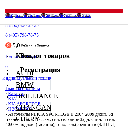
Фабрика по пошиву автомобильных чехлов
8 (800) 450-35-25
8 (495) 798-78-75
Каталог товаров
Вход
Пошив на заказ
0
Регистрация
AUDI
Индивидуальный пошив
BMW
Главная страница
›
Каталог
BRILLIANCE
›
KIA
›
KIA SPORTEGE
CHANGAN
›
II 2004-2009
›
Авточехлы на KIA SPORTEGE II 2004-2009 джип, 5d
CHERY
Тканев. салон. Пассаж. сид. складное Задн. спин. и сид.
40/60+ подлок. ( молния), 5-подгол.(средний в (ЗЛППЛ)