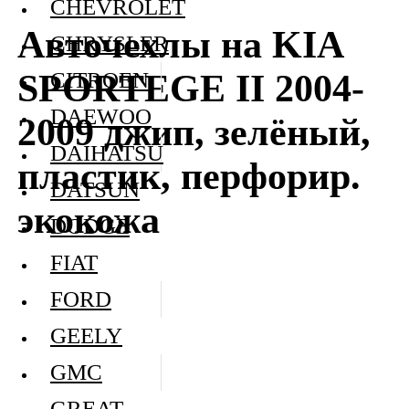
CHEVROLET
Авточехлы на KIA
CHRYSLER
SPORTEGE II 2004-
CITROEN
DAEWOO
2009 джип, зелёный,
DAIHATSU
пластик, перфорир.
DATSUN
экокожа
DODGE
FIAT
FORD
GEELY
GMC
GREAT