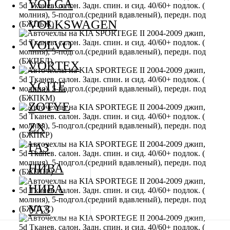
VOLGA
VOLKSWAGEN
VOLVO
VORTEX
XCITE
ZOTYE
ZX
ГАЗ
НИВА
НИВА
УАЗ