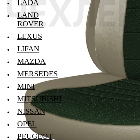
LADA
LAND
ROVER
LEXUS
LIFAN
MAZDA
MERSEDES
MINI
MITSUBISHI
NISSAN
OPEL
PEUGEOT