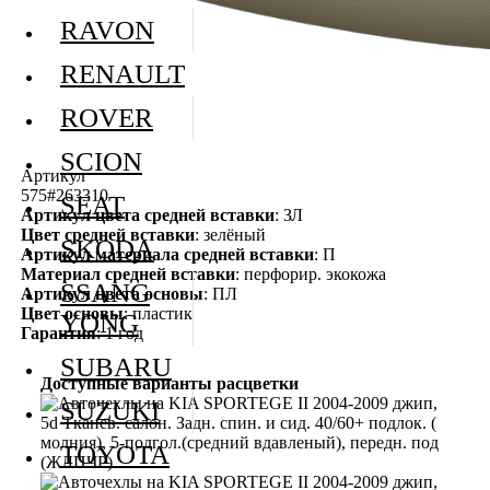
RAVON
RENAULT
ROVER
SCION
Артикул
575#263310
SEAT
Артикул цвета средней вставки
: ЗЛ
Цвет средней вставки
: зелёный
SKODA
Артикул материала средней вставки
: П
Материал средней вставки
: перфорир. экокожа
SSANG
Артикул цвета основы
: ПЛ
Цвет основы
: пластик
YONG
Гарантия
: 1 год
SUBARU
Доступные варианты расцветки
SUZUKI
TOYOTA