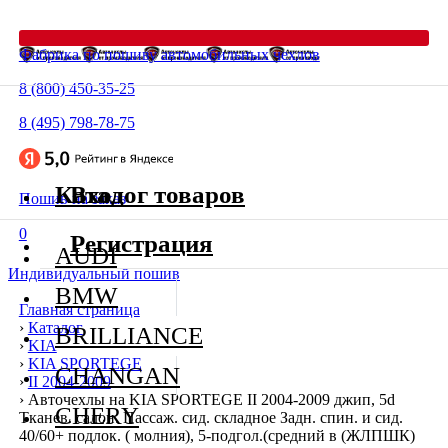
Фабрика по пошиву автомобильных чехлов
8 (800) 450-35-25
8 (495) 798-78-75
Каталог товаров
Вход
Пошив на заказ
0
Регистрация
AUDI
Индивидуальный пошив
BMW
Главная страница
›
Каталог
BRILLIANCE
›
KIA
›
KIA SPORTEGE
CHANGAN
›
II 2004-2009
›
Авточехлы на KIA SPORTEGE II 2004-2009 джип, 5d
CHERY
Тканев. салон. Пассаж. сид. складное Задн. спин. и сид.
40/60+ подлок. ( молния), 5-подгол.(средний в (ЖЛПШК)