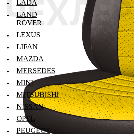
LADA
LAND
ROVER
LEXUS
LIFAN
MAZDA
MERSEDES
MINI
MITSUBISHI
NISSAN
OPEL
PEUGEOT