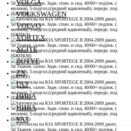
VOLGA
VOLKSWAGEN
VOLVO
VORTEX
XCITE
ZOTYE
ZX
ГАЗ
НИВА
НИВА
УАЗ