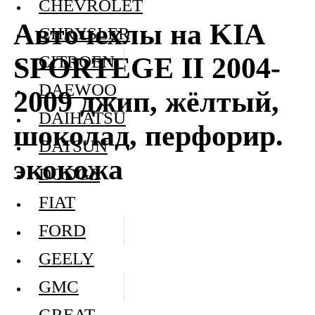
CHEVROLET
Авточехлы на KIA
CHRYSLER
SPORTEGE II 2004-
CITROEN
DAEWOO
2009 джип, жёлтый,
DAIHATSU
шоколад, перфорир.
DATSUN
экокожа
DODGE
FIAT
FORD
GEELY
GMC
GREAT