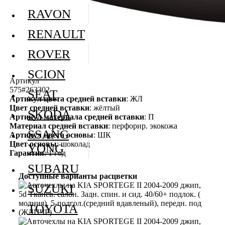
RAVON
RENAULT
ROVER
SCION
Артикул
575#263302
SEAT
Артикул цвета средней вставки
: ЖЛ
Цвет средней вставки
: жёлтый
SKODA
Артикул материала средней вставки
: П
Материал средней вставки
: перфорир. экокожа
SSANG
Артикул цвета основы
: ШК
Цвет основы
: шоколад
YONG
Гарантия
: 1 год
SUBARU
Доступные варианты расцветки
SUZUKI
TOYOTA