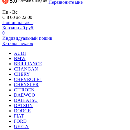
Перезвоните мне
Пн - Вс
С 8 00 до 22 00
Пошив на заказ
Корзина
-
0 руб.
0
Индивидуальный пошив
Каталог чехлов
AUDI
BMW
BRILLIANCE
CHANGAN
CHERY
CHEVROLET
CHRYSLER
CITROEN
DAEWOO
DAIHATSU
DATSUN
DODGE
FIAT
FORD
GEELY