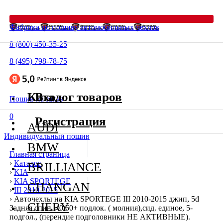
Фабрика по пошиву автомобильных чехлов
8 (800) 450-35-25
8 (495) 798-78-75
Каталог товаров
Вход
Пошив на заказ
0
Регистрация
AUDI
Индивидуальный пошив
BMW
Главная страница
›
Каталог
BRILLIANCE
›
KIA
›
KIA SPORTEGE
CHANGAN
›
III 2010-2015
›
Авточехлы на KIA SPORTEGE III 2010-2015 джип, 5d
CHERY
Задняя спин. 40/60+ подлок. ( молния),сид. единое, 5-
подгол., (перендие подголовники НЕ АКТИВНЫЕ).