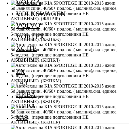
VOLGA
VOLKSWAGEN
VOLVO
VORTEX
XCITE
ZOTYE
ZX
ГАЗ
НИВА
НИВА
УАЗ