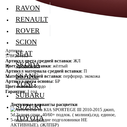
RAVON
RENAULT
ROVER
SCION
Артикул
SEAT
578#264133
Артикул цвета средней вставки
: ЖЛ
SKODA
Цвет средней вставки
: жёлтый
Артикул материала средней вставки
: П
SSANG
Материал средней вставки
: перфорир. экокожа
Артикул цвета основы
: БР
YONG
Цвет основы
: бордо
Гарантия
: 1 год
SUBARU
Доступные варианты расцветки
SUZUKI
TOYOTA