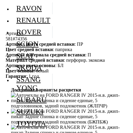
RAVON
RENAULT
ROVER
Артикул
581#74356
SCION
Артикул цвета средней вставки
: ПР
Цвет средней вставки
: паприка
SEAT
Артикул материала средней вставки
: П
Материал средней вставки
: перфорир. экокожа
Артикул цвета основы
: БЛ
SKODA
Цвет основы
: белый
Гарантия
: 1 год
SSANG
YONG
Доступные варианты расцветки
SUBARU
SUZUKI
TOYOTA