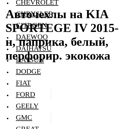
CHEVROLET
Авточехлы на KIA
CHRYSLER
SPORTEGE IV 2015-
CITROEN
DAEWOO
н, паприка, белый,
DAIHATSU
перфорир. экокожа
DATSUN
DODGE
FIAT
FORD
GEELY
GMC
GREAT