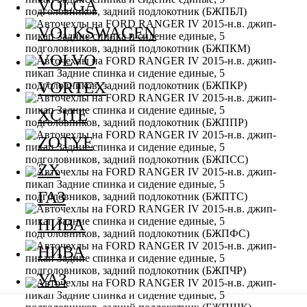
VOLGA
VOLKSWAGEN
VOLVO
VORTEX
XCITE
ZOTYE
ZX
ГАЗ
НИВА
НИВА
УАЗ