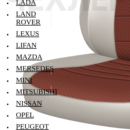
LADA
LAND
ROVER
LEXUS
LIFAN
MAZDA
MERSEDES
MINI
MITSUBISHI
NISSAN
OPEL
PEUGEOT