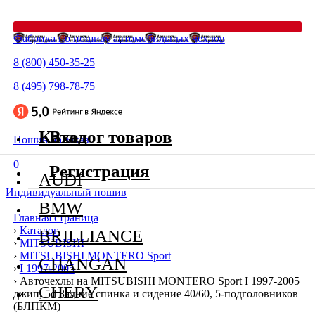
Фабрика по пошиву автомобильных чехлов
8 (800) 450-35-25
8 (495) 798-78-75
Каталог товаров
Вход
Пошив на заказ
0
Регистрация
AUDI
Индивидуальный пошив
BMW
Главная страница
›
Каталог
BRILLIANCE
›
MITSUBISHI
›
MITSUBISHI MONTERO Sport
CHANGAN
›
I 1997-2005
›
Авточехлы на MITSUBISHI MONTERO Sport I 1997-2005
CHERY
джип, 5d Задние спинка и сидение 40/60, 5-подголовников
(БЛПКМ)