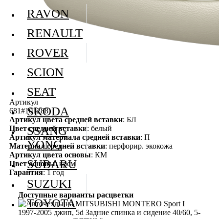
RAVON
RENAULT
ROVER
SCION
SEAT
Артикул
SKODA
681#101288
Артикул цвета средней вставки
: БЛ
Цвет средней вставки
: белый
SSANG
Артикул материала средней вставки
: П
YONG
Материал средней вставки
: перфорир. экокожа
Артикул цвета основы
: КМ
SUBARU
Цвет основы
: крем
Гарантия
: 1 год
SUZUKI
Доступные варианты расцветки
TOYOTA