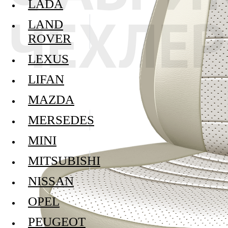
LADA
LAND
ROVER
LEXUS
LIFAN
MAZDA
MERSEDES
MINI
MITSUBISHI
NISSAN
OPEL
PEUGEOT