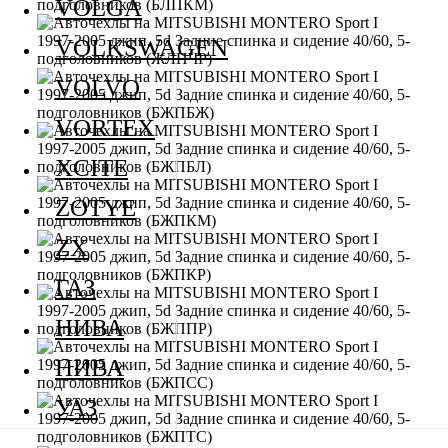
VOLGA
VOLKSWAGEN
VOLVO
VORTEX
XCITE
ZOTYE
ZX
ГАЗ
НИВА
НИВА
УАЗ