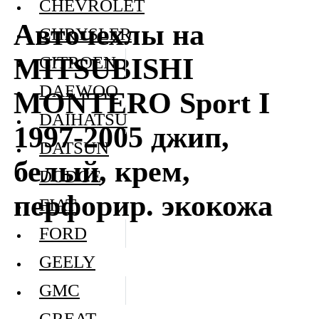
CHEVROLET
Авточехлы на
CHRYSLER
MITSUBISHI
CITROEN
DAEWOO
MONTERO Sport I
DAIHATSU
1997-2005 джип,
DATSUN
белый, крем,
DODGE
перфорир. экокожа
FIAT
FORD
GEELY
GMC
GREAT