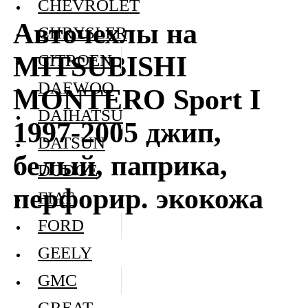
CHEVROLET
Авточехлы на
CHRYSLER
MITSUBISHI
CITROEN
DAEWOO
MONTERO Sport I
DAIHATSU
1997-2005 джип,
DATSUN
белый, паприка,
DODGE
перфорир. экокожа
FIAT
FORD
GEELY
GMC
GREAT