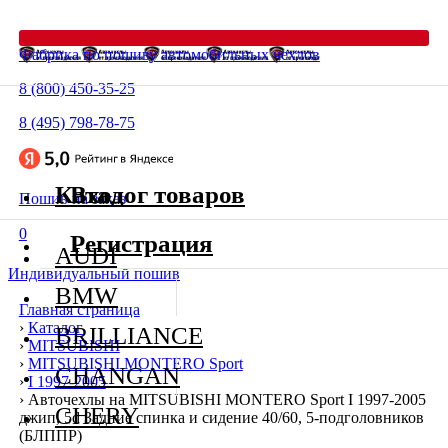
Фабрика по пошиву автомобильных чехлов
8 (800) 450-35-25
8 (495) 798-78-75
Каталог товаров
Вход
Пошив на заказ
0
Регистрация
AUDI
Индивидуальный пошив
BMW
Главная страница
›
Каталог
BRILLIANCE
›
MITSUBISHI
›
MITSUBISHI MONTERO Sport
CHANGAN
›
I 1997-2005
›
Авточехлы на MITSUBISHI MONTERO Sport I 1997-2005
CHERY
джип, 5d Задние спинка и сидение 40/60, 5-подголовников
(БЛППР)