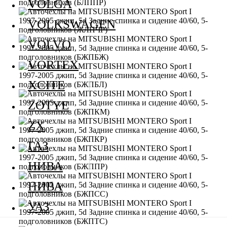
VOLGA
VOLKSWAGEN
VOLVO
VORTEX
XCITE
ZOTYE
ZX
ГАЗ
НИВА
НИВА
УАЗ