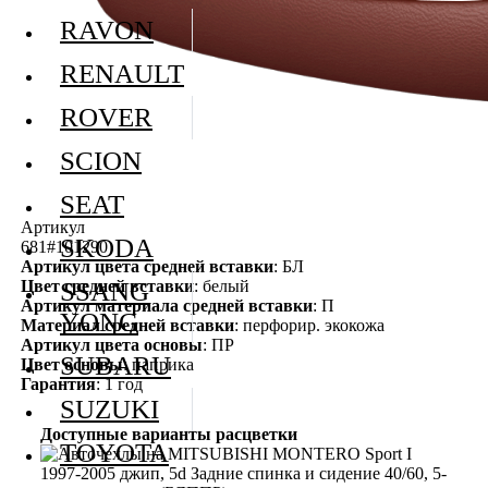
RAVON
RENAULT
ROVER
SCION
SEAT
Артикул
SKODA
681#101290
Артикул цвета средней вставки
: БЛ
Цвет средней вставки
: белый
SSANG
Артикул материала средней вставки
: П
YONG
Материал средней вставки
: перфорир. экокожа
Артикул цвета основы
: ПР
SUBARU
Цвет основы
: паприка
Гарантия
: 1 год
SUZUKI
Доступные варианты расцветки
TOYOTA