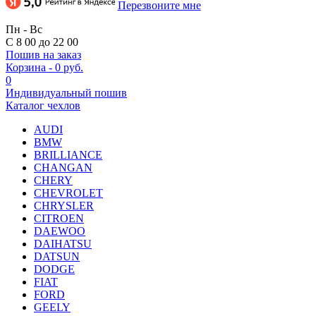
Перезвоните мне
Пн - Вс
С 8 00 до 22 00
Пошив на заказ
Корзина
-
0 руб.
0
Индивидуальный пошив
Каталог чехлов
AUDI
BMW
BRILLIANCE
CHANGAN
CHERY
CHEVROLET
CHRYSLER
CITROEN
DAEWOO
DAIHATSU
DATSUN
DODGE
FIAT
FORD
GEELY