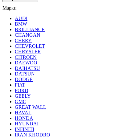
Марки
AUDI
BMW
BRILLIANCE
CHANGAN
CHERY
CHEVROLET
CHRYSLER
CITROEN
DAEWOO
DAIHATSU
DATSUN
DODGE
FIAT
FORD
GEELY
GMC
GREAT WALL
HAVAL
HONDA
HYUNDAI
INFINITI
IRAN KHODRO