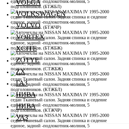
VOLGA
VOLKSWAGEN
VOLVO
VORTEX
XCITE
ZOTYE
ZX
ГАЗ
НИВА
НИВА
УАЗ