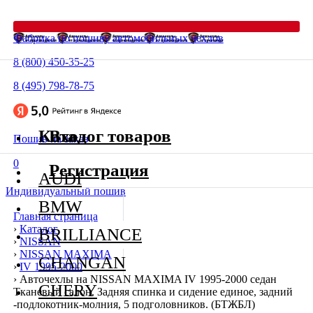
Фабрика по пошиву автомобильных чехлов
8 (800) 450-35-25
8 (495) 798-78-75
Каталог товаров
Вход
Пошив на заказ
0
Регистрация
AUDI
Индивидуальный пошив
BMW
Главная страница
›
Каталог
BRILLIANCE
›
NISSAN
›
NISSAN MAXIMA
CHANGAN
›
IV 1995-2000
›
Авточехлы на NISSAN MAXIMA IV 1995-2000 седан
CHERY
Тканевый салон. Задняя спинка и сидение единое, задний
-подлокотник-молния, 5 подголовников. (БТЖБЛ)