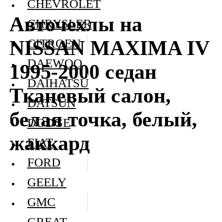
CHEVROLET
Авточехлы на
CHRYSLER
NISSAN MAXIMA IV
CITROEN
DAEWOO
1995-2000 седан
DAIHATSU
Тканевый салон,
DATSUN
белая точка, белый,
DODGE
жаккард
FIAT
FORD
GEELY
GMC
GREAT