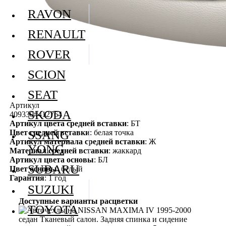
RAVON
RENAULT
ROVER
SCION
SEAT
Артикул
SKODA
409330#412764
Артикул цвета средней вставки
: БТ
Цвет средней вставки
: белая точка
SSANG
Артикул материала средней вставки
: Ж
YONG
Материал средней вставки
: жаккард
Артикул цвета основы
: БЛ
SUBARU
Цвет основы
: белый
Гарантия
: 1 год
SUZUKI
Доступные варианты расцветки
TOYOTA