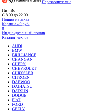
Перезвоните мне
Пн - Вс
С 8 00 до 22 00
Пошив на заказ
Корзина
-
0 руб.
0
Индивидуальный пошив
Каталог чехлов
AUDI
BMW
BRILLIANCE
CHANGAN
CHERY
CHEVROLET
CHRYSLER
CITROEN
DAEWOO
DAIHATSU
DATSUN
DODGE
FIAT
FORD
GEELY